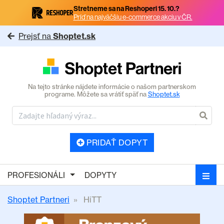
Stretneme sa na Reshoperi 15. 10.?
Príď na najväčšiu e-commerce akciu v ČR.
Prejsť na
Shoptet.sk
Na tejto stránke nájdete informácie o našom partnerskom
programe. Môžete sa vrátiť späť na
Shoptet.sk
PRIDAŤ DOPYT
PROFESIONÁLI
DOPYTY
Shoptet Partneri
HiTT