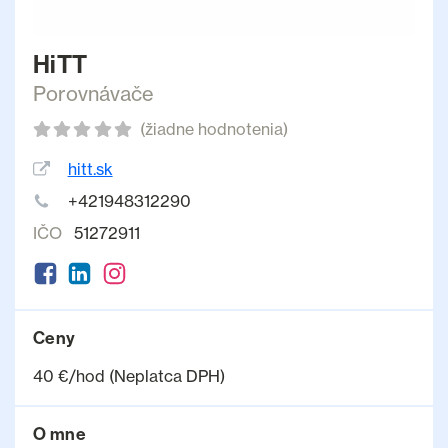
HiTT
Porovnávače
(žiadne hodnotenia)
hitt.sk
+421948312290
IČO
51272911
Ceny
40 €/hod (Neplatca DPH)
O mne