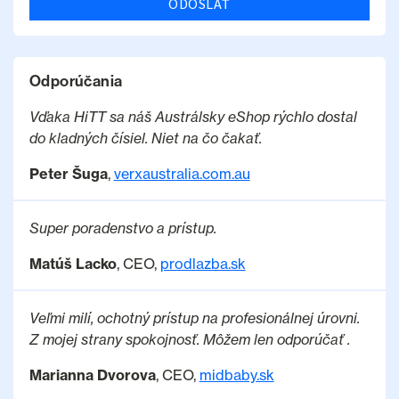
ODOSLAŤ
Odporúčania
Vďaka HiTT sa náš Austrálsky eShop rýchlo dostal
do kladných čísiel. Niet na čo čakať.
Peter Šuga
,
verxaustralia.com.au
Super poradenstvo a prístup.
Matúš Lacko
, CEO,
prodlazba.sk
Veľmi milí, ochotný prístup na profesionálnej úrovni.
Z mojej strany spokojnosť. Môžem len odporúčať .
Marianna Dvorova
, CEO,
midbaby.sk