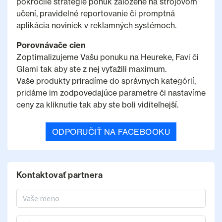
pokročilé stratégie ponúk založené na strojovom
učení, pravidelné reportovanie či promptná
aplikácia noviniek v reklamných systémoch.
Porovnávače cien
Zoptimalizujeme Vašu ponuku na Heureke, Favi či
Glami tak aby ste z nej vyťažili maximum.
Vaše produkty priradíme do správnych kategórií,
pridáme im zodpovedajúce parametre či nastavíme
ceny za kliknutie tak aby ste boli viditeľnejší.
ODPORUČIŤ NA FACEBOOKU
Kontaktovať partnera
Meno a priezvisko
E-mail