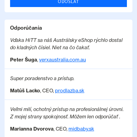
ODOSLAŤ
Odporúčania
Vďaka HiTT sa náš Austrálsky eShop rýchlo dostal
do kladných čísiel. Niet na čo čakať.
Peter Šuga
,
verxaustralia.com.au
Super poradenstvo a prístup.
Matúš Lacko
, CEO,
prodlazba.sk
Veľmi milí, ochotný prístup na profesionálnej úrovni.
Z mojej strany spokojnosť. Môžem len odporúčať .
Marianna Dvorova
, CEO,
midbaby.sk