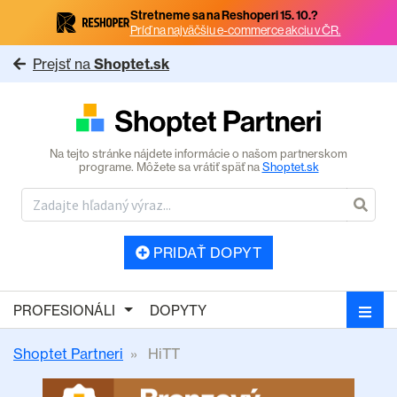
Stretneme sa na Reshoperi 15. 10.?
Príď na najväčšiu e-commerce akciu v ČR.
Prejsť na
Shoptet.sk
Na tejto stránke nájdete informácie o našom partnerskom
programe. Môžete sa vrátiť späť na
Shoptet.sk
PRIDAŤ DOPYT
PROFESIONÁLI
DOPYTY
Shoptet Partneri
HiTT