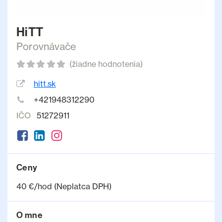
HiTT
Porovnávače
(žiadne hodnotenia)
hitt.sk
+421948312290
IČO
51272911
Ceny
40 €/hod (Neplatca DPH)
O mne