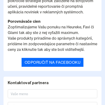
pokročilé stratégie ponúk založené na strojovom
učení, pravidelné reportovanie či promptná
aplikácia noviniek v reklamných systémoch.
Porovnávače cien
Zoptimalizujeme Vašu ponuku na Heureke, Favi či
Glami tak aby ste z nej vyťažili maximum.
Vaše produkty priradíme do správnych kategórií,
pridáme im zodpovedajúce parametre či nastavíme
ceny za kliknutie tak aby ste boli viditeľnejší.
ODPORUČIŤ NA FACEBOOKU
Kontaktovať partnera
Meno a priezvisko
E-mail