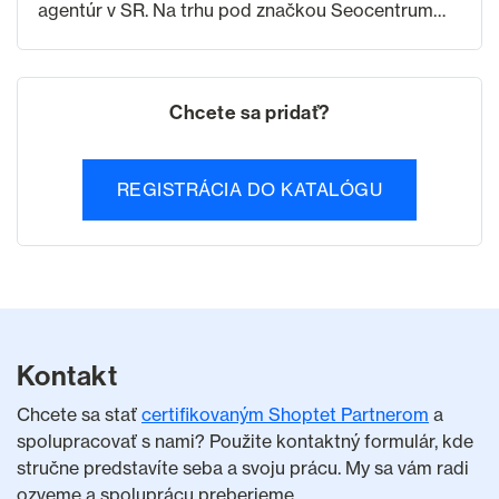
agentúr v SR. Na trhu pod značkou Seocentrum
pôsobíme už od roku 2010, pričom optimalizácií
stránok sa venujeme ešte o pár rokov dlhšie.
Chcete sa pridať?
REGISTRÁCIA DO KATALÓGU
Kontakt
Chcete sa stať
certifikovaným Shoptet Partnerom
a
spolupracovať s nami? Použite kontaktný formulár, kde
stručne predstavíte seba a svoju prácu. My sa vám radi
ozveme a spoluprácu preberieme.