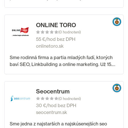
presadiť sa v online svete. Fokusujeme sa na
stabilné partnerstvá založené na dôvere a
systematickej
ONLINE TORO
(0 hodnotení)
55 €/hod bez DPH
onlinetoro.sk
Sme rodinná firma a partia mladých ľudí, ktorých
baví SEO, Linkbuilding a online marketing. Už 15.
rokov pomáhame iným firmám v raste vďaka
vyhľadávaniu Google. Zameriavame sa aj na
Seocentrum
(0 hodnotení)
30 €/hod bez DPH
seocentrum.sk
Sme jedna z najstarších a najskúsenejších seo