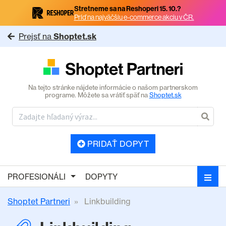
Stretneme sa na Reshoperi 15. 10.?
Príď na najväčšiu e-commerce akciu v ČR.
Prejsť na
Shoptet.sk
Na tejto stránke nájdete informácie o našom partnerskom
programe. Môžete sa vrátiť späť na
Shoptet.sk
PRIDAŤ DOPYT
PROFESIONÁLI
DOPYTY
Shoptet Partneri
Linkbuilding