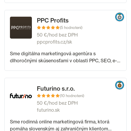
pomáhame malým byť veľkými: Ponúkame úspešné
SEO na mieru pre
PPC Profits
(5 hodnotení)
50 €/hod bez DPH
ppcprofits.cz/sk
Sme digitálna marketingová agentúra s
dlhoročnými skúsenosťami v oblasti PPC, SEO, e-
mailového marketingu a ďalších oblastí online
marketingu. Sme hrdí na náš individuálny prístup
ku
Futurino s.r.o.
(10 hodnotení)
50 €/hod bez DPH
futurino.sk
Sme rodinná online marketingová firma, ktorá
pomáha slovenským aj zahraničným klientom