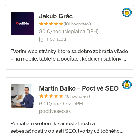
Jakub Grác
(101 hodnotení)
30 €/hod (Neplatca DPH)
jg-media.eu
Tvorím web stránky, ktoré sa dobre zobrazia všade
– na mobile, tablete a počítači, kódujem šablóny a
pomôžem vám aj s úpravami vašej Shoptet
šablóny na mieru vašim požiadavkám.
Martin Balko – Poctivé SEO
(48 hodnotení)
60 €/hod bez DPH
poctiveseo.sk
Pomáham webom k samostatnosti a
sebestačnosti v oblasti SEO, tvorby užitočného
obsahu atď. Som CEO PoctiveSEO.sk, s ktorým