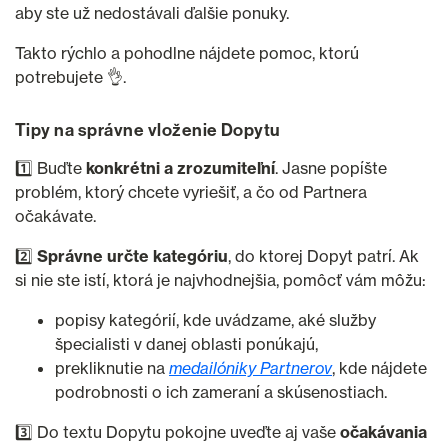
aby ste už nedostávali ďalšie ponuky.
Takto rýchlo a pohodlne nájdete pomoc, ktorú
potrebujete 👌.
Tipy na správne vloženie Dopytu
1️⃣ Buďte
konkrétni a zrozumiteľní
. Jasne popíšte
problém, ktorý chcete vyriešiť, a čo od Partnera
očakávate.
2️⃣
Správne určte kategóriu
, do ktorej Dopyt patrí. Ak
si nie ste istí, ktorá je najvhodnejšia, pomôcť vám môžu:
popisy kategórií, kde uvádzame, aké služby
špecialisti v danej oblasti ponúkajú,
prekliknutie na
medailóniky Partnerov
, kde nájdete
podrobnosti o ich zameraní a skúsenostiach.
3️⃣ Do textu Dopytu pokojne uveďte aj vaše
očakávania