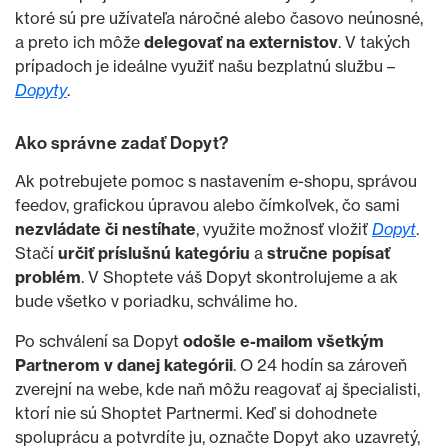
ktoré sú pre užívateľa náročné alebo časovo neúnosné,
a preto ich môže
delegovať na externistov
. V takých
prípadoch je ideálne využiť našu bezplatnú službu –
Dopyty
.
Ako správne zadať Dopyt?
Ak potrebujete pomoc s nastavením e-shopu, správou
feedov, grafickou úpravou alebo čímkoľvek, čo sami
nezvládate či nestíhate
, využite možnosť vložiť
Dopyt
.
Stačí
určiť príslušnú kategóriu
a
stručne popísať
problém
. V Shoptete váš Dopyt skontrolujeme a ak
bude všetko v poriadku, schválime ho.
Po schválení sa Dopyt
odošle e-mailom všetkým
Partnerom v danej kategórii
. O 24 hodín sa zároveň
zverejní na webe, kde naň môžu reagovať aj špecialisti,
ktorí nie sú Shoptet Partnermi. Keď si dohodnete
spoluprácu a potvrdíte ju, označte Dopyt ako uzavretý,