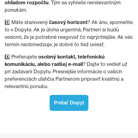
ohľadom rozpočtu
. Tým sa vyhnete nerelevantným
ponukám.
4️⃣ Máte stanovený
časový horizont
? Ak áno, spomeňte
to v Dopyte. Ak je úloha urgentná, Partneri si budú
vedomí, že je potrebné reagovať čo najrýchlejšie. Ak vás
termín neobmedzuje, je dobré to tiež uviesť.
4️⃣ Preferujete
osobný kontakt, telefonickú
komunikáciu, alebo radšej e-mail
? Dajte to vedieť už
pri zadávaní Dopytu. Presnejšie informácie o vašich
preferenciách uľahčia Partnerom pripraviť kvalitnú a
relevantnú ponuku.
Pridať Dopyt