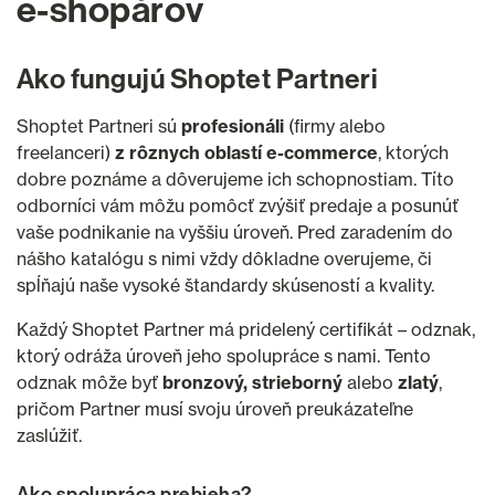
e-shopárov
Ako fungujú Shoptet Partneri
Shoptet Partneri sú
profesionáli
(firmy alebo
freelanceri)
z rôznych oblastí e-commerce
, ktorých
dobre poznáme a dôverujeme ich schopnostiam. Títo
odborníci vám môžu pomôcť zvýšiť predaje a posunúť
vaše podnikanie na vyššiu úroveň. Pred zaradením do
nášho katalógu s nimi vždy dôkladne overujeme, či
spĺňajú naše vysoké štandardy skúseností a kvality.
Každý Shoptet Partner má pridelený certifikát – odznak,
ktorý odráža úroveň jeho spolupráce s nami. Tento
odznak môže byť
bronzový, strieborný
alebo
zlatý
,
pričom Partner musí svoju úroveň preukázateľne
zaslúžiť.
Ako spolupráca prebieha?