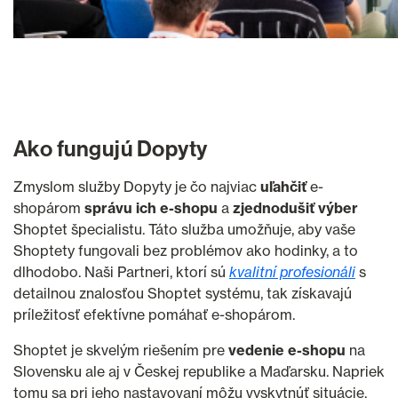
Ako fungujú Dopyty
Zmyslom služby Dopyty je čo najviac
uľahčiť
e-
shopárom
správu ich e-shopu
a
zjednodušiť výber
Shoptet špecialistu. Táto služba umožňuje, aby vaše
Shoptety fungovali bez problémov ako hodinky, a to
dlhodobo. Naši Partneri, ktorí sú
kvalitní profesionáli
s
detailnou znalosťou Shoptet systému, tak získavajú
príležitosť efektívne pomáhať e-shopárom.
Shoptet je skvelým riešením pre
vedenie e-shopu
na
Slovensku ale aj v Českej republike a Maďarsku. Napriek
tomu sa pri jeho nastavovaní môžu vyskytnúť situácie,