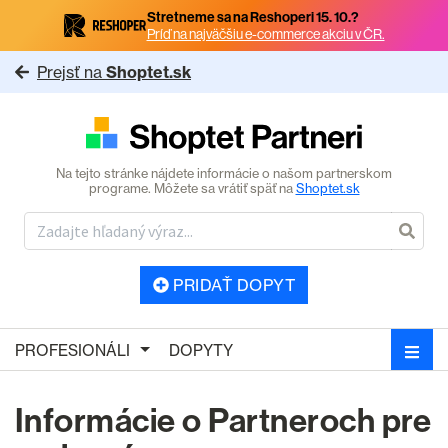
Stretneme sa na Reshoperi 15. 10.?
Príď na najväčšiu e-commerce akciu v ČR.
Prejsť na
Shoptet.sk
Na tejto stránke nájdete informácie o našom partnerskom
programe. Môžete sa vrátiť späť na
Shoptet.sk
PRIDAŤ DOPYT
PROFESIONÁLI
DOPYTY
Informácie o Partneroch pre