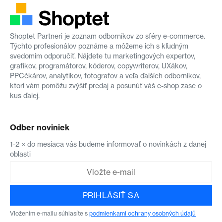
Shoptet Partneri je zoznam odborníkov zo sféry e-commerce.
Týchto profesionálov poznáme a môžeme ich s kľudným
svedomím odporučiť. Nájdete tu marketingových expertov,
grafikov, programátorov, kóderov, copywriterov, UXákov,
PPCčkárov, analytikov, fotografov a veľa ďalších odborníkov,
ktorí vám pomôžu zvýšiť predaj a posunúť váš e-shop zase o
kus ďalej.
Odber noviniek
1-2 × do mesiaca vás budeme informovať o novinkách z danej
oblasti
PRIHLÁSIŤ SA
Vložením e-mailu súhlasíte s
podmienkami ochrany osobných údajů