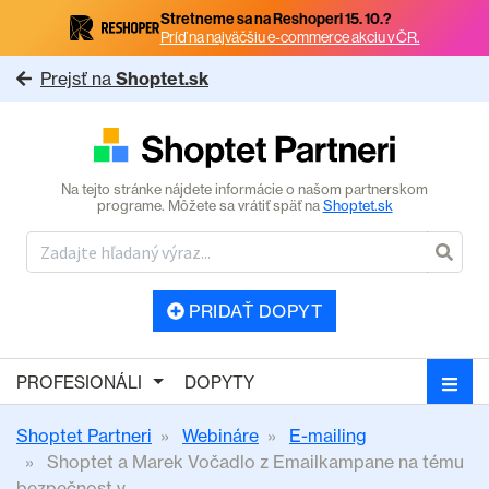
Stretneme sa na Reshoperi 15. 10.?
Príď na najväčšiu e-commerce akciu v ČR.
Prejsť na
Shoptet.sk
Na tejto stránke nájdete informácie o našom partnerskom
programe. Môžete sa vrátiť späť na
Shoptet.sk
PRIDAŤ DOPYT
PROFESIONÁLI
DOPYTY
Shoptet Partneri
Webináre
E-mailing
Shoptet a Marek Vočadlo z Emailkampane na tému
bezpečnost v...