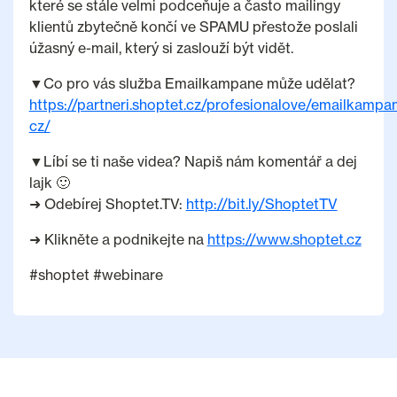
které se stále velmi podceňuje a často mailingy
klientů zbytečně končí ve SPAMU přestože poslali
úžasný e-mail, který si zaslouží být vidět.
▼Co pro vás služba Emailkampane může udělat?
https://partneri.shoptet.cz/profesionalove/emailkampa
cz/
▼Líbí se ti naše videa? Napiš nám komentář a dej
lajk 🙂
➜ Odebírej Shoptet.TV:
http://bit.ly/ShoptetTV
➜ Klikněte a podnikejte na
https://www.shoptet.cz
#shoptet #webinare