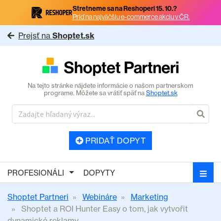
Stretneme sa na Reshoperi 15. 10.?
Príď na najväčšiu e-commerce akciu v ČR.
Prejsť na
Shoptet.sk
Na tejto stránke nájdete informácie o našom partnerskom
programe. Môžete sa vrátiť späť na
Shoptet.sk
PRIDAŤ DOPYT
PROFESIONÁLI
DOPYTY
Shoptet Partneri
Webináre
Marketing
Shoptet a ROI Hunter Easy o tom, jak vytvořit
dynamické reklamy...