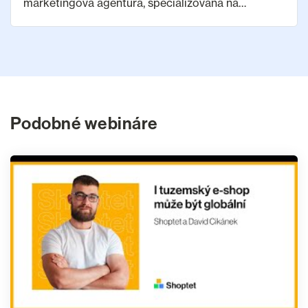
marketingová agentúra, špecializovaná na
expanziu e-shopov. Spolupodielali sme sa na
lokalizácií 60+ úspešných export projektov zo
CEE regióna. Náš
Podobné webináre