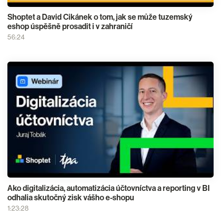
Shoptet a David Cikánek o tom, jak se může tuzemský
eshop úspěšně prosadit i v zahraničí
56:24
Ako digitalizácia, automatizácia účtovníctva a reporting v BI
odhalia skutočný zisk vášho e-shopu
1:23:28