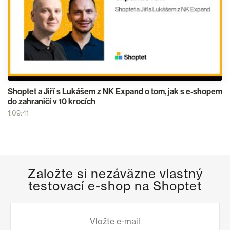
Shoptet a Jiří s Lukášem z NK Expand o tom, jak s e-shopem
do zahraničí v 10 krocích
1:09:41
Založte si nezáväzne vlastný
testovací e-shop na Shoptet