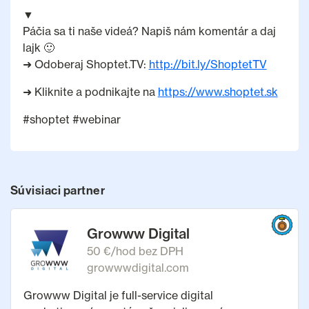
▼
Páčia sa ti naše videá? Napiš nám komentár a daj
lajk 🙂
➜ Odoberaj Shoptet.TV:
http://bit.ly/ShoptetTV
➜ Kliknite a podnikajte na
https://www.shoptet.sk
#shoptet #webinar
Súvisiaci partner
Growww Digital
50 €/hod bez DPH
growwwdigital.com
Growww Digital je full-service digital