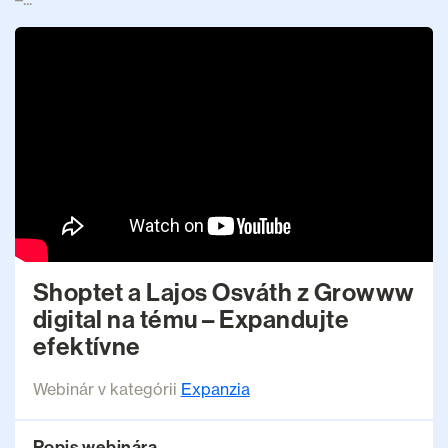
Shoptet a Lajos Osváth z Growww
digital na tému – Expandujte
efektívne
Webinár v kategórii
Expanzia
Popis webinára