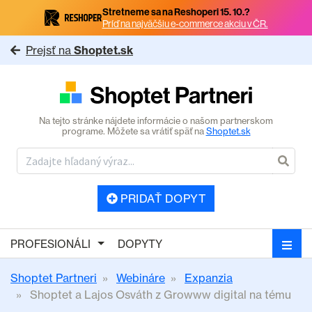
Stretneme sa na Reshoperi 15. 10.?
Príď na najväčšiu e-commerce akciu v ČR.
Prejsť na
Shoptet.sk
Na tejto stránke nájdete informácie o našom partnerskom
programe. Môžete sa vrátiť späť na
Shoptet.sk
PRIDAŤ DOPYT
PROFESIONÁLI
DOPYTY
Shoptet Partneri
Webináre
Expanzia
Shoptet a Lajos Osváth z Growww digital na tému
–...