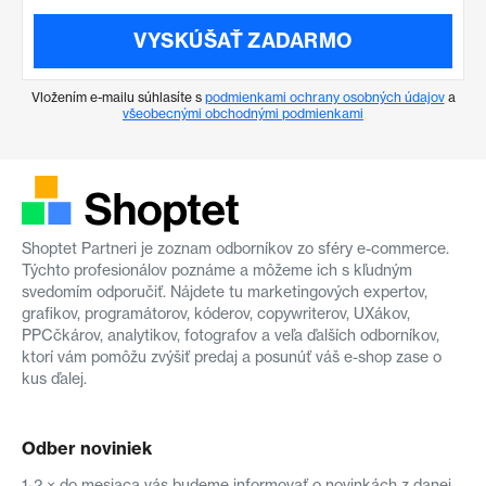
VYSKÚŠAŤ ZADARMO
Vložením e-mailu súhlasíte s
podmienkami ochrany osobných údajov
a
všeobecnými obchodnými podmienkami
Shoptet Partneri je zoznam odborníkov zo sféry e-commerce.
Týchto profesionálov poznáme a môžeme ich s kľudným
svedomím odporučiť. Nájdete tu marketingových expertov,
grafikov, programátorov, kóderov, copywriterov, UXákov,
PPCčkárov, analytikov, fotografov a veľa ďalších odborníkov,
ktorí vám pomôžu zvýšiť predaj a posunúť váš e-shop zase o
kus ďalej.
Odber noviniek
1-2 × do mesiaca vás budeme informovať o novinkách z danej