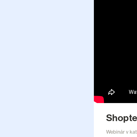
Shopte
Webinár v ka