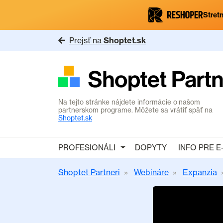
Stretn
Prejsť na
Shoptet.sk
Na tejto stránke nájdete informácie o našom
partnerskom programe. Môžete sa vrátiť späť na
Shoptet.sk
PROFESIONÁLI
DOPYTY
INFO PRE 
Shoptet Partneri
Webináre
Expanzia