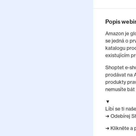
Popis webi
Amazon je glo
se jedná o pr
katalogu prod
existujícím 
Shoptet e-sh
prodávat na 
produkty prav
nemusíte bát 
▼
Líbí se ti na
➜ Odebírej S
➜ Klikněte a 