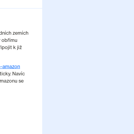
adních zemích
ky obřímu
ojit k již
do-amazon
icky. Navíc
 Amazonu se