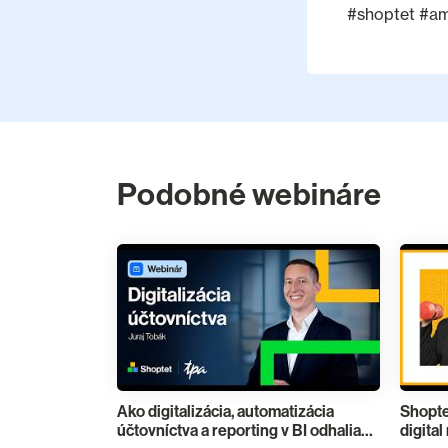
#shoptet #a
Podobné webináre
Ako digitalizácia, automatizácia
Shopte
účtovníctva a reporting v BI odhalia
digita