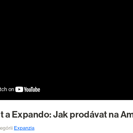
t a Expando: Jak prodávat na A
tegórii
Expanzia