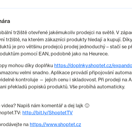
nára
bální tržiště otevřené jakémukoliv prodejci na světě. V záp
vní tržiště, na kterém zákazníci produkty hledají a kupují. Dí
uktů je pro většinu prodejců prodej jednoduchý – stačí se přip
produktům pomocí EAN, podobně jako na Heurece.
opy mohou díky doplňku
https://doplnky.shoptet.cz/expan
Amazonu velmi snadno. Aplikace provádí připojování automat
idelně kontroluje — jejich cenu i skladovost. Při prodeji na
ani překladů popisků produktů. Vše probíhá automaticky.
še videa? Napiš nám komentář a dej lajk 🙂
hoptet.TV:
http://bit.ly/ShoptetTV
prodávejte na
https://www.shoptet.cz