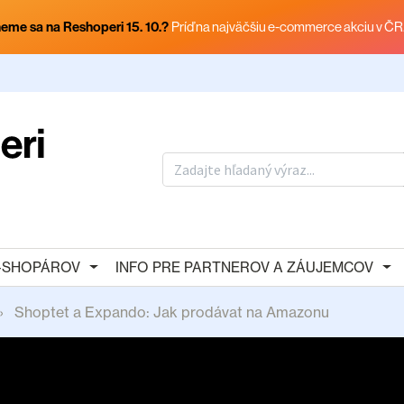
eme sa na Reshoperi 15. 10.?
Príď na najväčšiu e-commerce akciu v ČR
E-SHOPÁROV
INFO PRE PARTNEROV A ZÁUJEMCOV
Shoptet a Expando: Jak prodávat na Amazonu