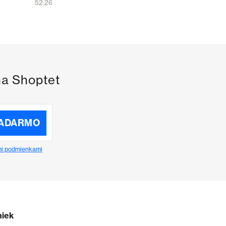
zvládnout lokalizaci
52:26
na Shoptet
ZADARMO
i podmienkami
niek