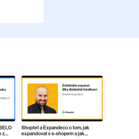
ABELO
Shoptet a Expandeco o tom, jak
 z
expandovat s e-shopem a jak