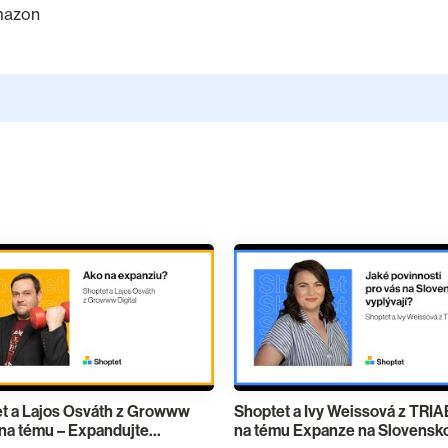
mazon
t a Lajos Osváth z Growww
Shoptet a Ivy Weissová z TRI
l na tému – Expandujte
na tému Expanze na Slovensko