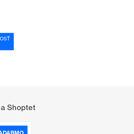
OSŤ
na Shoptet
ZADARMO