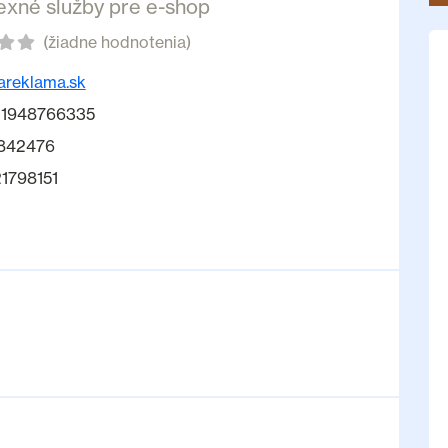
xné služby pre e-shop
(žiadne hodnotenia)
areklama.sk
1948766335
842476
21798151