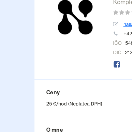
Komple
nas
+42
IČO
54
DIČ
21
Ceny
25 €/hod (Neplatca DPH)
O mne