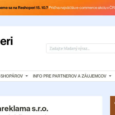
eme sa na Reshoperi 15. 10.?
Príď na najväčšiu e-commerce akciu v ČR
E-SHOPÁROV
INFO PRE PARTNEROV A ZÁUJEMCOV
reklama s.r.o.