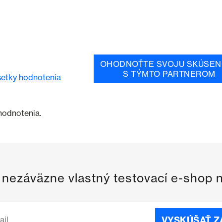
OHODNOŤTE SVOJU SKÚSEN
S TÝMTO PARTNEROM
šetky hodnotenia
 hodnotenia.
i nezáväzne vlastný testovací e-shop 
VYSKÚŠAŤ 