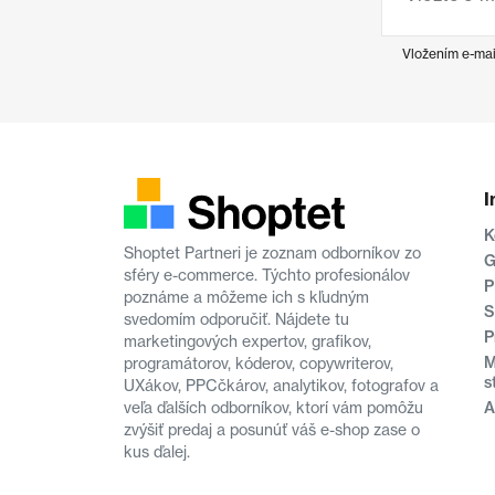
Vložením e-mai
I
K
Shoptet Partneri je zoznam odborníkov zo
G
sféry e-commerce. Týchto profesionálov
P
poznáme a môžeme ich s kľudným
S
svedomím odporučiť. Nájdete tu
P
marketingových expertov, grafikov,
M
programátorov, kóderov, copywriterov,
s
UXákov, PPCčkárov, analytikov, fotografov a
veľa ďalších odborníkov, ktorí vám pomôžu
A
zvýšiť predaj a posunúť váš e-shop zase o
kus ďalej.