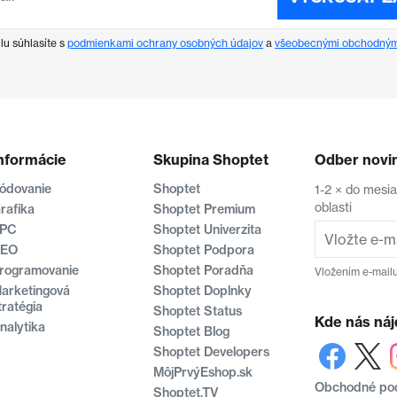
lu súhlasíte s
podmienkami ochrany osobných údajov
a
všeobecnými obchodným
nformácie
Skupina Shoptet
Odber novi
ódovanie
Shoptet
1-2 × do mesi
oblasti
rafika
Shoptet Premium
PC
Shoptet Univerzita
EO
Shoptet Podpora
rogramovanie
Shoptet Poradňa
Vložením e-mailu
arketingová
Shoptet Doplnky
tratégia
Shoptet Status
Kde nás náj
nalytika
Shoptet Blog
Shoptet Developers
MôjPrvýEshop.sk
Obchodné po
Shoptet.TV