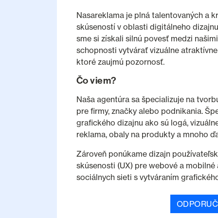
Nasareklama je plná talentovaných a kr
skúseností v oblasti digitálneho dizajn
sme si získali silnú povesť medzi našim
schopnosti vytvárať vizuálne atraktívn
ktoré zaujmú pozornosť.
Čo viem?
Naša agentúra sa špecializuje na tvorb
pre firmy, značky alebo podnikania. Šp
grafického dizajnu ako sú logá, vizuálne
reklama, obaly na produkty a mnoho ďal
Zároveň ponúkame dizajn používateľskéh
skúsenosti (UX) pre webové a mobilné a
sociálnych sieti s vytváraním grafické
ODPORUČ