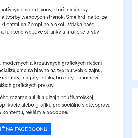
eatívnych jednotlivcov, ktorí majú roky
u a tvorby webových stránok. Sme hrdí na to, že
i klientmi na Zemplíne a okolí. Vďaka našej
e a funkčné webové stránky a grafické prvky,
u moderných a kreatívnych grafických riešení
ecializujeme sa hlavne na tvorbu web dizajnu,
 identity, plagáty, letáky, brožúry, bannerová
ších grafických prvkov.
o rozhrania (UI) a dizajn používateľskej
plikácie alebo grafiku pre sociálne siete, správu
ho kontentu, reklám a podobne.
IŤ NA FACEBOOKU