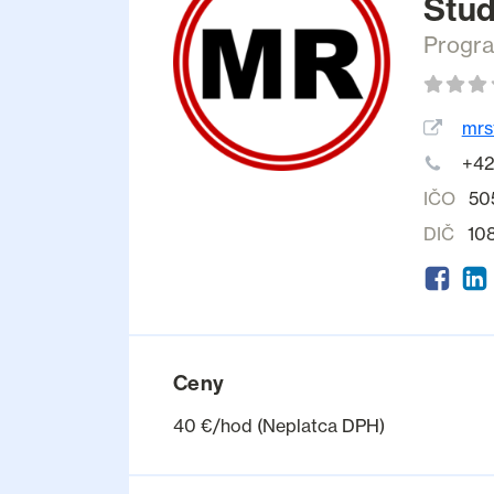
Stud
Progr
mrs
+42
IČO
50
DIČ
10
Ceny
40 €/hod (Neplatca DPH)