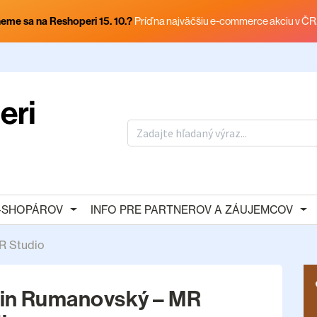
eme sa na Reshoperi 15. 10.?
Príď na najväčšiu e-commerce akciu v ČR
E-SHOPÁROV
INFO PRE PARTNEROV A ZÁUJEMCOV
R Studio
in Rumanovský – MR