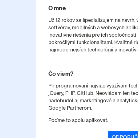
O mne
Už 12 rokov sa špecializujem na návrh,
softvérov, mobilných a webových aplik
inovatívne riešenia pre ich spoločnosti 
pokročilými funkcionalitami. Kvalitné r
najmodernejších technológií a inovatív
Čo viem?
Pri programovaní najviac využívam techn
jQuery, PHP, GitHub. Neovládam len tec
nadobudol aj marketingové a analytické
Google Partnerom.
Poďme to spolu aplikovať.
ODPORUČ