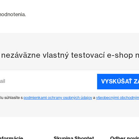
 hodnotenia.
i nezáväzne vlastný testovací e-shop 
VYSKÚŠAŤ 
lu súhlasíte s
podmienkami ochrany osobných údajov
a
všeobecnými obchodným
nformácie
Skupina Shoptet
Odber novi