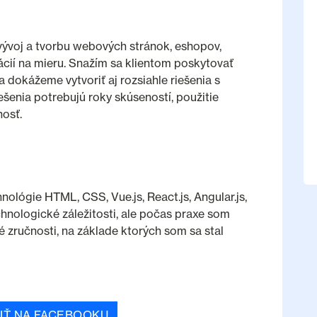
 vývoj a tvorbu webových stránok, eshopov,
ácií na mieru. Snažím sa klientom poskytovať
a dokážeme vytvoriť aj rozsiahle riešenia s
iešenia potrebujú roky skúseností, použitie
nosť.
ológie HTML, CSS, Vue.js, React.js, Angular.js,
hnologické záležitosti, ale počas praxe som
 zručnosti, na základe ktorých som sa stal
IŤ NA FACEBOOKU