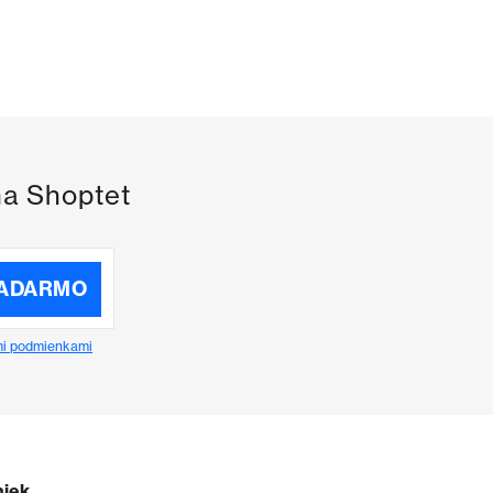
na Shoptet
ZADARMO
i podmienkami
niek