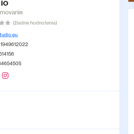
io
amovanie
(žiadne hodnotenia)
tudio.eu
1949612022
514156
84654505