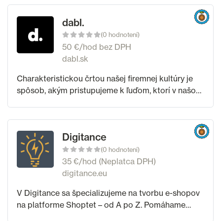
dabl.
(0 hodnotení)
50 €/hod bez DPH
dabl.sk
Charakteristickou črtou našej firemnej kultúry je
spôsob, akým pristupujeme k ľuďom, ktorí v našom
mene tvoria a tiež k ľuďom, pre ktorých
tvoríme. Vyznávame čestnosť, lojalitu
Digitance
(0 hodnotení)
35 €/hod (Neplatca DPH)
digitance.eu
V Digitance sa špecializujeme na tvorbu e-shopov
na platforme Shoptet – od A po Z. Pomáhame
malým aj väčším firmám uspieť v online svete.