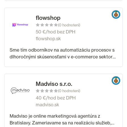
Vďaka skúsenostiam so Shoptetom vieme e-shop
flowshop
(0 hodnotení)
50 €/hod bez DPH
flowshop.sk
Sme tím odborníkov na automatizáciu procesov s
dlhoročnými skúsenosťami v e-commerce sektore.
Stojíme napríklad za veľký eshopom
DroneRepublic.sk. Rozhodli sme sa zúžitkovať
naše
Madviso s.r.o.
(0 hodnotení)
40 €/hod bez DPH
madviso.sk
Madviso je online marketingová agentúra z
Bratislavy. Zameriavame sa na realizáciu služieb,