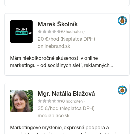
ktorých jadro tvoria – online marketingová
stratégia, marketingové služby, správa sociálnych
Marek Školník
(0 hodnotení)
20 €/hod (Neplatca DPH)
onlinebrand.sk
Mám niekoľkoročné skúsenosti v online
marketingu – od sociálnych sietí, reklamných
kampaní a grafiky až po tvorbu webových stránok
a prácu so Shoptetom. Zameriavam sa na
poskytovanie
Mgr. Natália Blažová
(0 hodnotení)
35 €/hod (Neplatca DPH)
mediaplace.sk
Marketingové myslenie, expresná podpora a