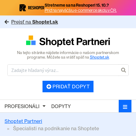
Stretneme sa na Reshoperi 15. 10.?
Príď na najväčšiu e-commerce akciu v ČR.
Prejsť na
Shoptet.sk
Na tejto stránke nájdete informácie o našom partnerskom
programe. Môžete sa vrátiť späť na
Shoptet.sk
PRIDAŤ DOPYT
PROFESIONÁLI
DOPYTY
Shoptet Partneri
Špecialisti na podnikanie na Shoptete