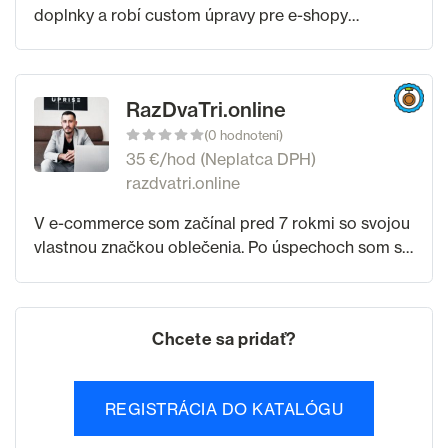
doplnky a robí custom úpravy pre e-shopy
(primárne Shoptet), so zameraním na konverziu, UX
a automatizáciu. Pomáhame e-shopom rásť cez
praktické
RazDvaTri.online
(0 hodnotení)
35 €/hod (Neplatca DPH)
razdvatri.online
V e-commerce som začínal pred 7 rokmi so svojou
vlastnou značkou oblečenia. Po úspechoch som si
uvedomil, že moje skúsenosti môžem predávať
ďalej a pomôcť viacerým v tejto oblasti.
Chcete sa pridať?
REGISTRÁCIA DO KATALÓGU