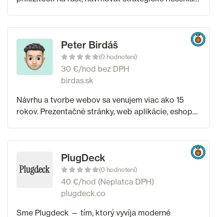
viesť a riadiť exekutívne tímy. Dlhodobá spolupráca
v manažmente e-commerce Biznisová
Peter Birdáš
(0 hodnotení)
30 €/hod bez DPH
birdas.sk
Návrhu a tvorbe webov sa venujem viac ako 15
rokov. Prezentačné stránky, web aplikácie, eshopy
na mieru a aktuálne Shoptet. Baví ma online
marketing a všetko okolo neho.
PlugDeck
(0 hodnotení)
40 €/hod (Neplatca DPH)
plugdeck.co
Sme Plugdeck — tím, ktorý vyvíja moderné