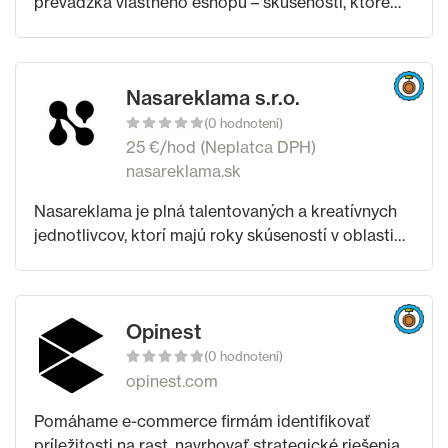
prevádzka vlastného eshopu – skúsenosti, ktoré
Vám predvediem v praxi. Študovala som vysokú
školu v odbore Mediamatika na ŽU a po jej
Nasareklama s.r.o.
(0 hodnotení)
25 €/hod (Neplatca DPH)
nasareklama.sk
Nasareklama je plná talentovaných a kreatívnych
jednotlivcov, ktorí majú roky skúseností v oblasti
digitálneho dizajnu a tvorby webových stránok.
Sme hrdí na to, že sme si získali silnú
Opinest
(0 hodnotení)
opinest.com
Pomáhame e-commerce firmám identifikovať
príležitosti na rast, navrhovať strategické riešenia a