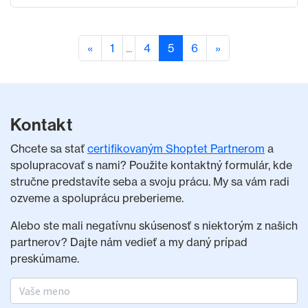
«
1
...
4
5
6
»
Kontakt
Chcete sa stať
certifikovaným Shoptet Partnerom
a
spolupracovať s nami? Použite kontaktný formulár, kde
stručne predstavíte seba a svoju prácu. My sa vám radi
ozveme a spoluprácu preberieme.
Alebo ste mali negatívnu skúsenosť s niektorým z našich
partnerov? Dajte nám vedieť a my daný prípad
preskúmame.
Meno a priezvisko