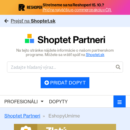
Stretneme sa na Reshoperi 15. 10.?
Príď na najväčšiu e-commerce akciu v ČR.
Prejsť na
Shoptet.sk
Na tejto stránke nájdete informácie o našom partnerskom
programe. Môžete sa vrátiť späť na
Shoptet.sk
PRIDAŤ DOPYT
PROFESIONÁLI
DOPYTY
Shoptet Partneri
EshopyUmime