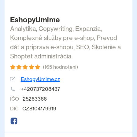
EshopyUmime
Analytika
,
Copywriting
,
Expanzia
,
Komplexné služby pre e-shop
,
Prevod
dát a príprava e-shopu
,
SEO
,
Školenie a
Shoptet administrácia
(165 hodnotení)
EshopyUmime.cz
+420737208437
IČO
25263366
DIČ
CZ8104179919