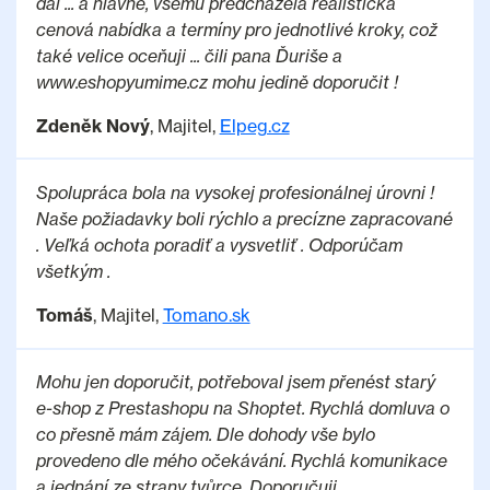
dál ... a hlavně, všemu předcházela realistická
cenová nabídka a termíny pro jednotlivé kroky, což
také velice oceňuji ... čili pana Ďuriše a
www.eshopyumime.cz mohu jedině doporučit !
Zdeněk Nový
, Majitel,
Elpeg.cz
Spolupráca bola na vysokej profesionálnej úrovni !
Naše požiadavky boli rýchlo a precízne zapracované
. Veľká ochota poradiť a vysvetliť . Odporúčam
všetkým .
Tomáš
, Majitel,
Tomano.sk
Mohu jen doporučit, potřeboval jsem přenést starý
e-shop z Prestashopu na Shoptet. Rychlá domluva o
co přesně mám zájem. Dle dohody vše bylo
provedeno dle mého očekávání. Rychlá komunikace
a jednání ze strany tvůrce. Doporučuji