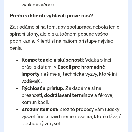
vyhľadávačoch.
Prečo si klienti vyhlásili práve nás?
Zakladáme si na tom, aby spolupráca nebola len o
splnení úlohy, ale o skutočnom posune vášho
podnikania. Klienti si na našom prístupe najviac
cenia:
Kompetencie a skúsenosti:
Vďaka silnej
práci s dátami v
Exceli pre hromadné
importy
riešime aj technické výzvy, ktoré iní
vzdávajú.
Rýchlosť a prístup:
Zakladáme si na
presnosti,
dodržiavaní termínov
a férovej
komunikácii.
Zrozumiteľnosť:
Zložité procesy vám ľudsky
vysvetlíme a navrhneme riešenia, ktoré dávajú
obchodný zmysel.