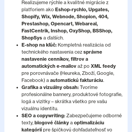
Realizujeme rýchle a kvalitné migrácie z
platforiem ako
Eshop-rychlo, Upgates,
Shopify, Wix, Webnode, Shopion, 404,
Prestashop, Opencart, Webareal,
FastCentrik, Inshop, OxyShop, BSShop,
ShopSys
a ďalších.
E-shop na kľúč:
Kompletná realizácia od
technického nastavenia cez
správne
nastavenie cenníkov, filtrov a
automatických e-mailov
až po
XML feedy
pre porovnávače (Heureka, Zboží, Google,
Facebook) a
automatickú fakturáciu
.
Grafika a vizuálny obsah:
Tvoríme
profesionálne bannery, produktové fotografie,
logá a vizitky – skrátka všetko pre vašu
vizuálnu identitu.
SEO a copywriting:
Zabezpečujeme odborné
texty,
blogové články
a
optimalizáciu
kategórií
pre špičkovú dohľadateľnosť vo