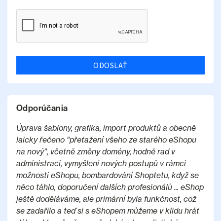
ODOSLAŤ
Odporúčania
Úprava šablony, grafika, import produktů a obecně
laicky řečeno "přetažení všeho ze starého eShopu
na nový", včetně změny domény, hodně rad v
administraci, vymyšlení nových postupů v rámci
možností eShopu, bombardování Shoptetu, když se
něco táhlo, doporučení dalších profesionálů ... eShop
ještě doděláváme, ale primární byla funkčnost, což
se zadařilo a teď si s eShopem můžeme v klidu hrát