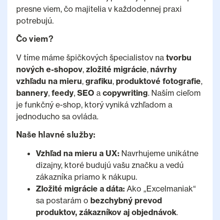
presne viem, čo majitelia v každodennej praxi
potrebujú.
Čo viem?
V tíme máme špičkových špecialistov na
tvorbu
nových e-shopov
,
zložité migrácie
,
návrhy
vzhľadu na mieru
,
grafiku
,
produktové fotografie
,
bannery
,
feedy
,
SEO
a
copywriting
. Naším cieľom
je funkčný e-shop, ktorý vyniká vzhľadom a
jednoducho sa ovláda.
Naše hlavné služby:
Vzhľad na mieru a UX:
Navrhujeme unikátne
dizajny, ktoré budujú vašu značku a vedú
zákazníka priamo k nákupu.
Zložité migrácie a dáta:
Ako „Excelmaniak“
sa postarám o
bezchybný prevod
produktov, zákazníkov aj objednávok
.