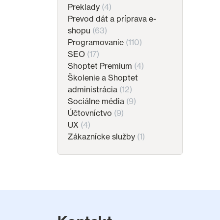
Preklady
(4)
Prevod dát a príprava e-
shopu
(63)
Programovanie
(110)
SEO
(17)
Shoptet Premium
(4)
Školenie a Shoptet
administrácia
(12)
Sociálne média
(9)
Účtovníctvo
(9)
UX
(4)
Zákaznícke služby
(1)