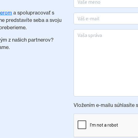
nerom
a spolupracovať s
E-mail
ne predstavíte seba a svoju
preberieme.
Vaša správa
rým z našich partnerov?
ame.
Vložením e-mailu súhlasíte 