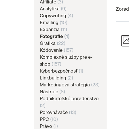
Affiliate
(3)
Analytika
(9)
Zoradi
Copywriting
(4)
Emailing
(10)
Expanzia
(11)
Fotografie
(1)
Grafika
(22)
Kódovanie
(157)
Komplexné služby pre e-
shop
(157)
Kyberbezpečnosť
(1)
Linkbuilding
(2)
Marketingová stratégia
(23)
Nástroje
(8)
Podnikateľské poradenstvo
(2)
Porovnávače
(13)
PPC
(10)
Právo
(1)