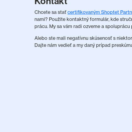
Kontakt
Chcete sa stať
certifikovaným Shoptet Part
nami? Použite kontaktný formulár, kde struč
prácu. My sa vám radi ozveme a spoluprácu 
Alebo ste mali negatívnu skúsenosť s niekto
Dajte nám vedieť a my daný prípad preskúm