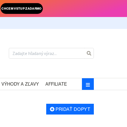
.
CHCEM VSTUP ZADARMO
VÝHODY A ZĽAVY
AFFILIATE
PRIDAŤ DOPYT