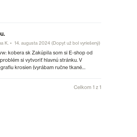
u.
a K.
14. augusta 2024
(Dopyt už bol vyriešený)
ww: kobera sk Zakúpila som si E-shop od
oblém si vytvoriť hlavnú stránku. V
grafiu krosien (vyrábam ručne tkané…
Celkom 1 z 1