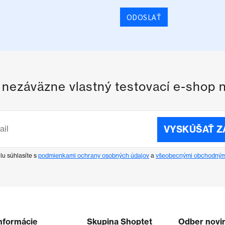
ODOSLAŤ
i nezáväzne vlastný testovací e-shop 
VYSKÚŠAŤ 
lu súhlasíte s
podmienkami ochrany osobných údajov
a
všeobecnými obchodným
nformácie
Skupina Shoptet
Odber novi