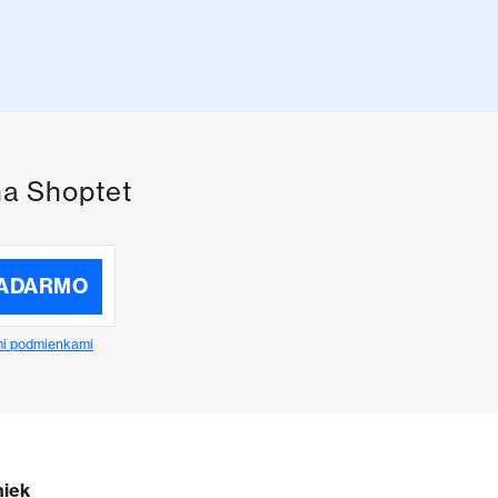
na Shoptet
ZADARMO
i podmienkami
niek