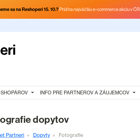
eme sa na Reshoperi 15. 10.?
Príď na najväčšiu e-commerce akciu v ČR
E-SHOPÁROV
INFO PRE PARTNEROV A ZÁUJEMCOV
ografie dopytov
et Partneri
Dopyty
Fotografie