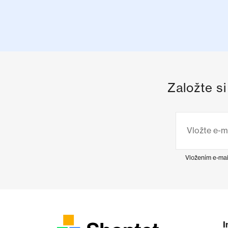
Založte s
Vložením e-mai
I