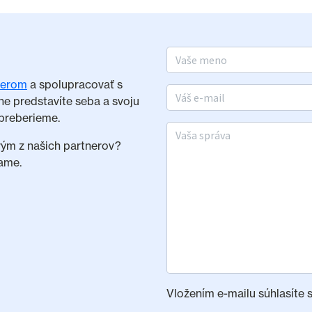
Meno a priezvisko
nerom
a spolupracovať s
E-mail
ne predstavíte seba a svoju
preberieme.
Vaša správa
rým z našich partnerov?
ame.
Vložením e-mailu súhlasíte 