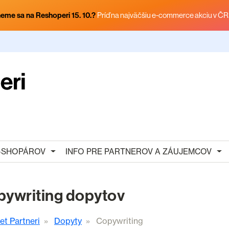
eme sa na Reshoperi 15. 10.?
Príď na najväčšiu e-commerce akciu v ČR
E-SHOPÁROV
INFO PRE PARTNEROV A ZÁUJEMCOV
ywriting dopytov
et Partneri
Dopyty
Copywriting