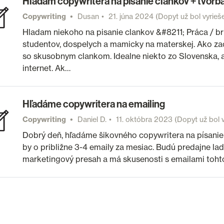
Hladam copywritera na pisanie clankov + tvorba
Copywriting
Dusan
21. júna 2024
(Dopyt už bol vyrieš
Hladam niekoho na pisanie clankov &#8211; Práca / br
studentov, dospelych a mamicky na materskej. Ako z
so skusobnym clankom. Idealne niekto zo Slovenska, 
internet. Ak…
Hľadáme copywritera na emailing
Copywriting
Daniel D.
11. októbra 2023
(Dopyt už bol v
Dobrý deň, hľadáme šikovného copywritera na písanie 
by o približne 3-4 emaily za mesiac. Budú predajne 
marketingový presah a má skusenosti s emailami toht