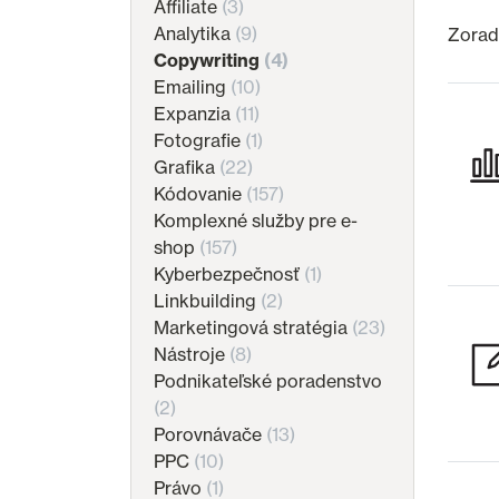
Affiliate
(3)
Analytika
(9)
Zoradi
Copywriting
(4)
Emailing
(10)
Expanzia
(11)
Fotografie
(1)
Grafika
(22)
Kódovanie
(157)
Komplexné služby pre e-
shop
(157)
Kyberbezpečnosť
(1)
Linkbuilding
(2)
Marketingová stratégia
(23)
Nástroje
(8)
Podnikateľské poradenstvo
(2)
Porovnávače
(13)
PPC
(10)
Právo
(1)