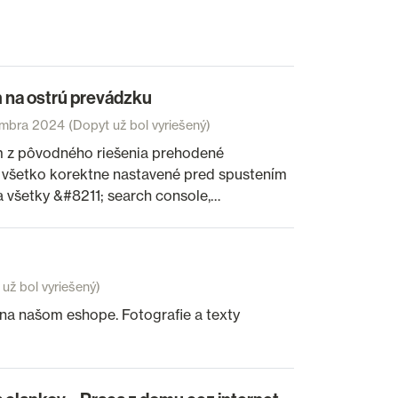
 na ostrú prevádzku
embra 2024
(Dopyt už bol vyriešený)
ám z pôvodného riešenia prehodené
e všetko korektne nastavené pred spustením
 všetky &#8211; search console,…
už bol vyriešený)
na našom eshope. Fotografie a texty