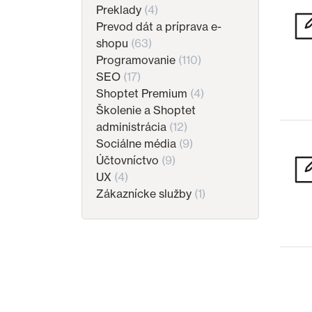
Preklady
(4)
Prevod dát a príprava e-
shopu
(63)
Programovanie
(110)
SEO
(17)
Shoptet Premium
(4)
Školenie a Shoptet
administrácia
(12)
Sociálne média
(9)
Účtovníctvo
(9)
UX
(4)
Zákaznícke služby
(1)