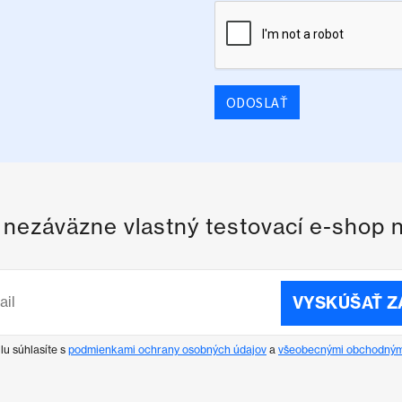
ODOSLAŤ
i nezáväzne vlastný testovací e-shop 
VYSKÚŠAŤ 
lu súhlasíte s
podmienkami ochrany osobných údajov
a
všeobecnými obchodným