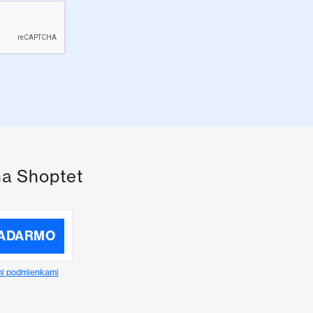
na Shoptet
ZADARMO
i podmienkami