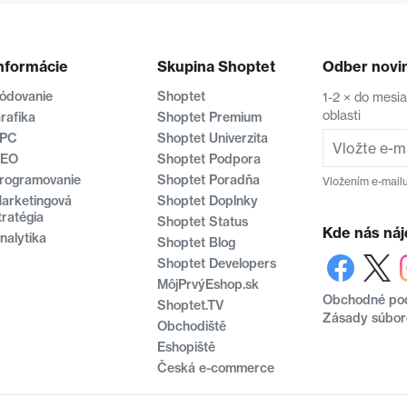
nformácie
Skupina Shoptet
Odber novi
ódovanie
Shoptet
1-2 × do mesi
oblasti
rafika
Shoptet Premium
PC
Shoptet Univerzita
EO
Shoptet Podpora
rogramovanie
Shoptet Poradňa
Vložením e-mailu
arketingová
Shoptet Doplnky
tratégia
Shoptet Status
Kde nás náj
nalytika
Shoptet Blog
Shoptet Developers
MôjPrvýEshop.sk
Obchodné po
Shoptet.TV
Zásady súbor
Obchodiště
Eshopiště
Česká e-commerce