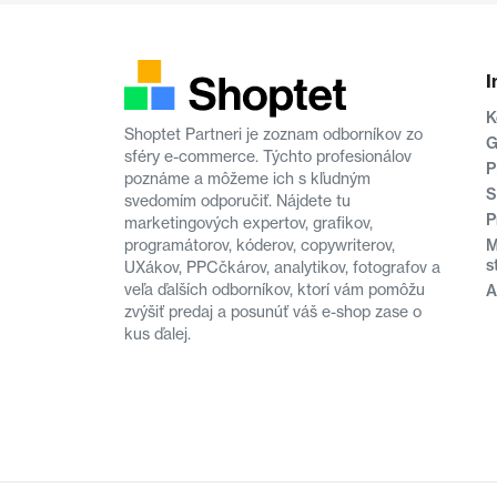
I
K
Shoptet Partneri je zoznam odborníkov zo
G
sféry e-commerce. Týchto profesionálov
P
poznáme a môžeme ich s kľudným
S
svedomím odporučiť. Nájdete tu
P
marketingových expertov, grafikov,
M
programátorov, kóderov, copywriterov,
s
UXákov, PPCčkárov, analytikov, fotografov a
veľa ďalších odborníkov, ktorí vám pomôžu
A
zvýšiť predaj a posunúť váš e-shop zase o
kus ďalej.