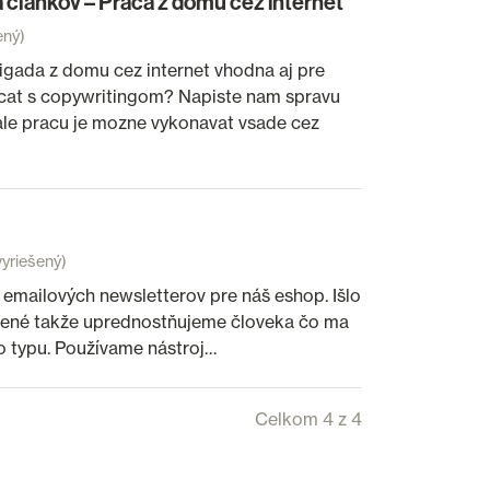
 clankov – Praca z domu cez internet
ený)
igada z domu cez internet vhodna aj pre
acat s copywritingom? Napiste nam spravu
ale pracu je mozne vykonavat vsade cez
yriešený)
emailových newsletterov pre náš eshop. Išlo
ladené takže uprednostňujeme človeka čo ma
o typu. Používame nástroj…
Celkom 4 z 4