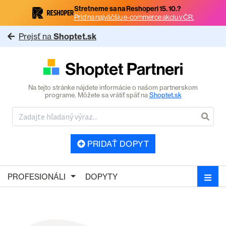
Stretneme sa na Reshoperi 15. 10.?
Príď na najväčšiu e-commerce akciu v ČR.
Prejsť na
Shoptet.sk
Na tejto stránke nájdete informácie o našom partnerskom
programe. Môžete sa vrátiť späť na
Shoptet.sk
PRIDAŤ DOPYT
PROFESIONÁLI
DOPYTY