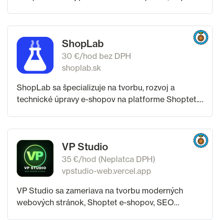
vám ten istý človek, ktorý vám bude nastavovať
Google Ads, kresliť bannery a merať
ShopLab
30 €/hod bez DPH
shoplab.sk
ShopLab sa špecializuje na tvorbu, rozvoj a
technické úpravy e-shopov na platforme Shoptet.
Klientom pomáhame od návrhu a kompletného
nasadenia nového e-shopu až po redizajn,
optimalizáciu
VP Studio
35 €/hod (Neplatca DPH)
vpstudio-web.vercel.app
VP Studio sa zameriava na tvorbu moderných
webových stránok, Shoptet e-shopov, SEO
nastavenia a grafiku pre firmy, ktoré chcú pôsobiť