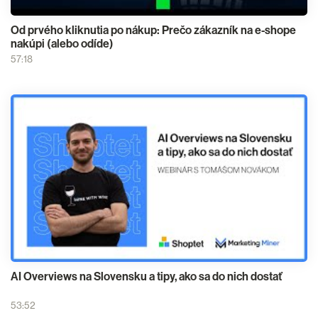
Od prvého kliknutia po nákup: Prečo zákazník na e-shope
nakúpi (alebo odíde)
57:18
AI Overviews na Slovensku a tipy, ako sa do nich dostať
53:52