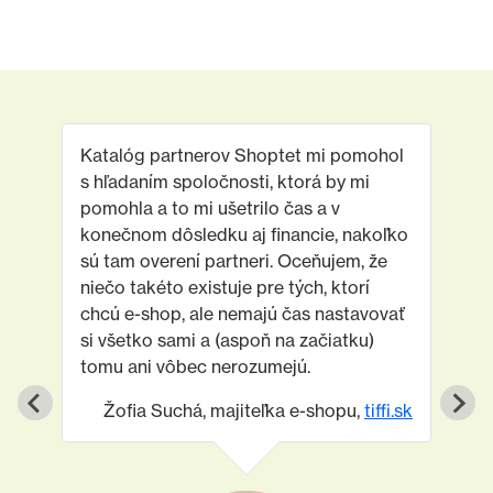
profesionálne a dôveryhodne. Pomáham klientom
pripraviť
Katalóg partnerov Shoptet mi pomohol
s hľadaním spoločnosti, ktorá by mi
pomohla a to mi ušetrilo čas a v
konečnom dôsledku aj financie, nakoľko
sú tam overení partneri. Oceňujem, že
niečo takéto existuje pre tých, ktorí
chcú e-shop, ale nemajú čas nastavovať
si všetko sami a (aspoň na začiatku)
tomu ani vôbec nerozumejú.
Žofia Suchá, majiteľka e-shopu,
tiffi.sk