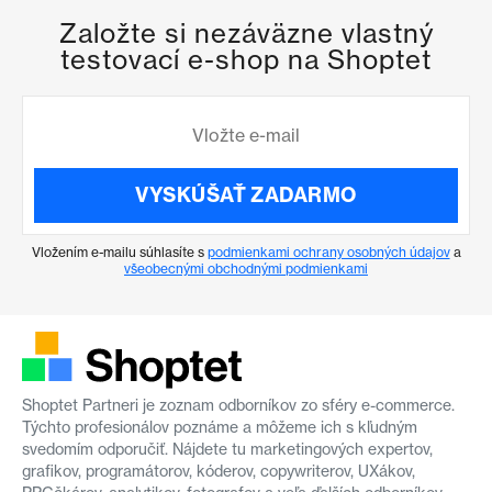
Založte si nezáväzne vlastný
testovací e-shop na Shoptet
VYSKÚŠAŤ ZADARMO
Vložením e-mailu súhlasíte s
podmienkami ochrany osobných údajov
a
všeobecnými obchodnými podmienkami
Shoptet Partneri je zoznam odborníkov zo sféry e-commerce.
Týchto profesionálov poznáme a môžeme ich s kľudným
svedomím odporučiť. Nájdete tu marketingových expertov,
grafikov, programátorov, kóderov, copywriterov, UXákov,