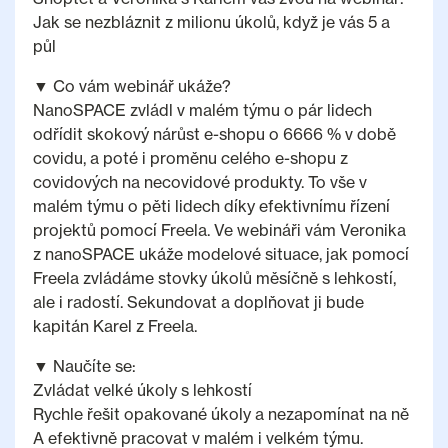
Jak se nezbláznit z milionu úkolů, když je vás 5 a
půl
▼ Co vám webinář ukáže?
NanoSPACE zvládl v malém týmu o pár lidech
odřídit skokový nárůst e-shopu o 6666 % v době
covidu, a poté i proměnu celého e-shopu z
covidových na necovidové produkty. To vše v
malém týmu o pěti lidech díky efektivnímu řízení
projektů pomocí Freela. Ve webináři vám Veronika
z nanoSPACE ukáže modelové situace, jak pomocí
Freela zvládáme stovky úkolů měsíčně s lehkostí,
ale i radostí. Sekundovat a doplňovat ji bude
kapitán Karel z Freela.
▼ Naučíte se:
Zvládat velké úkoly s lehkostí
Rychle řešit opakované úkoly a nezapomínat na ně
A efektivně pracovat v malém i velkém týmu.