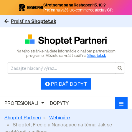
Stretneme sa na Reshoperi 15. 10.?
Príď na najväčšiu e-commerce akciu v ČR.
Prejsť na
Shoptet.sk
Na tejto stránke nájdete informácie o našom partnerskom
programe. Môžete sa vrátiť späť na
Shoptet.sk
PRIDAŤ DOPYT
PROFESIONÁLI
DOPYTY
Shoptet Partneri
Webináre
Shoptet, Freelo a Nanospace na téma: Jak se
nezbláznit z milionu...