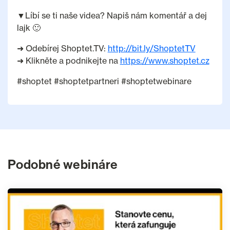
▼Líbí se ti naše videa? Napiš nám komentář a dej
lajk 🙂
➜ Odebírej Shoptet.TV:
http://bit.ly/ShoptetTV
➜ Klikněte a podnikejte na
https://www.shoptet.cz
#shoptet #shoptetpartneri #shoptetwebinare
Podobné webináre