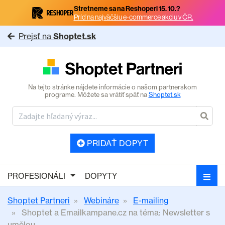
Stretneme sa na Reshoperi 15. 10.?
Príď na najväčšiu e-commerce akciu v ČR.
Prejsť na
Shoptet.sk
Na tejto stránke nájdete informácie o našom partnerskom
programe. Môžete sa vrátiť späť na
Shoptet.sk
PRIDAŤ DOPYT
PROFESIONÁLI
DOPYTY
Shoptet Partneri
Webináre
E-mailing
Shoptet a Emailkampane.cz na téma: Newsletter s
umělou...