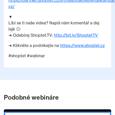
https://partneri.shoptet.cz/profesionalove/emailkampa
cz/
▼
Líbí se ti naše videa? Napiš nám komentář a dej
lajk 🙂
➜ Odebírej Shoptet.TV:
http://bit.ly/ShoptetTV
➜ Klikněte a podnikejte na
https://www.shoptet.cz
#shoptet #webinar
Podobné webináre