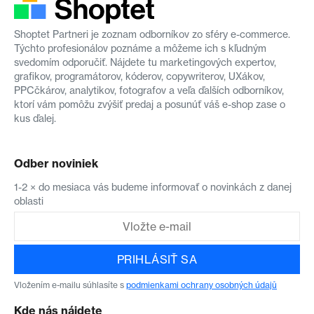
Shoptet Partneri je zoznam odborníkov zo sféry e-commerce.
Týchto profesionálov poznáme a môžeme ich s kľudným
svedomím odporučiť. Nájdete tu marketingových expertov,
grafikov, programátorov, kóderov, copywriterov, UXákov,
PPCčkárov, analytikov, fotografov a veľa ďalších odborníkov,
ktorí vám pomôžu zvýšiť predaj a posunúť váš e-shop zase o
kus ďalej.
Odber noviniek
1-2 × do mesiaca vás budeme informovať o novinkách z danej
oblasti
PRIHLÁSIŤ SA
Vložením e-mailu súhlasíte s
podmienkami ochrany osobných údajů
Kde nás nájdete