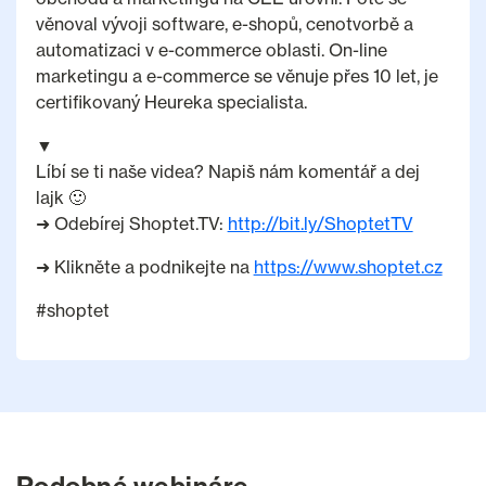
věnoval vývoji software, e-shopů, cenotvorbě a
automatizaci v e-commerce oblasti. On-line
marketingu a e-commerce se věnuje přes 10 let, je
certifikovaný Heureka specialista.
▼
Líbí se ti naše videa? Napiš nám komentář a dej
lajk 🙂
➜ Odebírej Shoptet.TV:
http://bit.ly/ShoptetTV
➜ Klikněte a podnikejte na
https://www.shoptet.cz
#shoptet