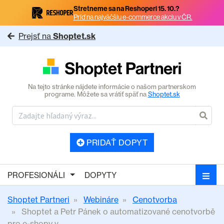
Stretneme sa na Reshoperi 15. 10.?
Príď na najväčšiu e-commerce akciu v ČR.
Prejsť na
Shoptet.sk
Na tejto stránke nájdete informácie o našom partnerskom
programe. Môžete sa vrátiť späť na
Shoptet.sk
PRIDAŤ DOPYT
PROFESIONÁLI
DOPYTY
Shoptet Partneri
Webináre
Cenotvorba
Shoptet a Petr Pánek o automatizované cenotvorbě
pro e-shopy v...