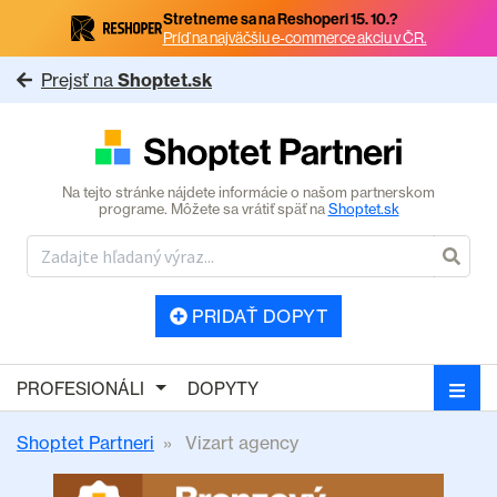
Stretneme sa na Reshoperi 15. 10.?
Príď na najväčšiu e-commerce akciu v ČR.
Prejsť na
Shoptet.sk
Na tejto stránke nájdete informácie o našom partnerskom
programe. Môžete sa vrátiť späť na
Shoptet.sk
PRIDAŤ DOPYT
PROFESIONÁLI
DOPYTY
Shoptet Partneri
Vizart agency