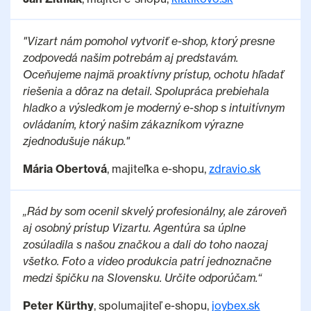
"Vizart nám pomohol vytvoriť e-shop, ktorý presne
zodpovedá našim potrebám aj predstavám.
Oceňujeme najmä proaktívny prístup, ochotu hľadať
riešenia a dôraz na detail. Spolupráca prebiehala
hladko a výsledkom je moderný e-shop s intuitívnym
ovládaním, ktorý našim zákazníkom výrazne
zjednodušuje nákup."
Mária Obertová
, majiteľka e-shopu,
zdravio.sk
„Rád by som ocenil skvelý profesionálny, ale zároveň
aj osobný prístup Vizartu. Agentúra sa úplne
zosúladila s našou značkou a dali do toho naozaj
všetko. Foto a video produkcia patrí jednoznačne
medzi špičku na Slovensku. Určite odporúčam.“
Peter Kürthy
, spolumajiteľ e-shopu,
joybex.sk