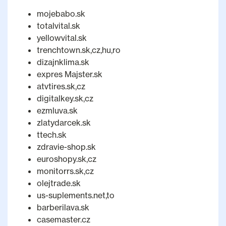
mojebabo.sk
totalvital.sk
yellowvital.sk
trenchtown.sk,cz,hu,ro
dizajnklima.sk
expres Majster.sk
atvtires.sk,cz
digitalkey.sk,cz
ezmluva.sk
zlatydarcek.sk
ttech.sk
zdravie-shop.sk
euroshopy.sk,cz
monitorrs.sk,cz
olejtrade.sk
us-suplements.net,to
barberilava.sk
casemaster.cz