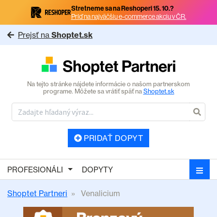
Stretneme sa na Reshoperi 15. 10.?
Príď na najväčšiu e-commerce akciu v ČR.
Prejsť na
Shoptet.sk
Na tejto stránke nájdete informácie o našom partnerskom
programe. Môžete sa vrátiť späť na
Shoptet.sk
PRIDAŤ DOPYT
PROFESIONÁLI
DOPYTY
Shoptet Partneri
Venalicium