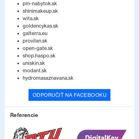
pm-nabytok.sk
shinimakeup.sk
wita.sk
goldencykas.sk
galterra.eu
provilan.sk
open-gate.sk
shop.haspo.sk
uniskin.sk
modant.sk
hydromasaznavana.sk
ODPORUČIŤ NA FACEBOOKU
Referencie