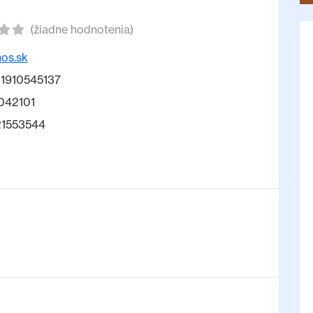
(žiadne hodnotenia)
nos.sk
1910545137
042101
21553544