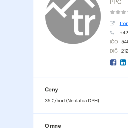
PPC
tro
+42
IČO
54
DIČ
21
Ceny
35 €/hod (Neplatca DPH)
O mne