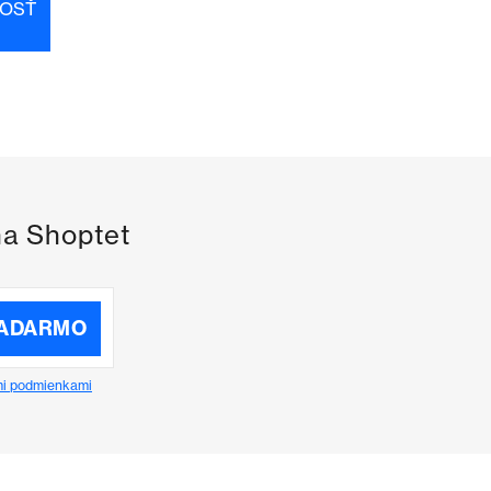
OSŤ
na Shoptet
ZADARMO
i podmienkami