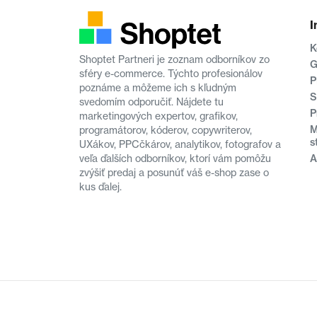
I
K
Shoptet Partneri je zoznam odborníkov zo
G
sféry e-commerce. Týchto profesionálov
P
poznáme a môžeme ich s kľudným
S
svedomím odporučiť. Nájdete tu
P
marketingových expertov, grafikov,
M
programátorov, kóderov, copywriterov,
s
UXákov, PPCčkárov, analytikov, fotografov a
veľa ďalších odborníkov, ktorí vám pomôžu
A
zvýšiť predaj a posunúť váš e-shop zase o
kus ďalej.