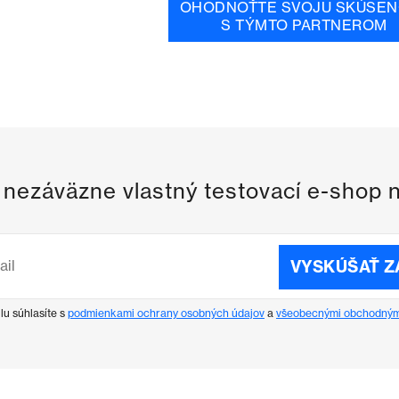
OHODNOŤTE SVOJU SKÚSEN
S TÝMTO PARTNEROM
i nezáväzne vlastný testovací e-shop 
VYSKÚŠAŤ 
lu súhlasíte s
podmienkami ochrany osobných údajov
a
všeobecnými obchodným