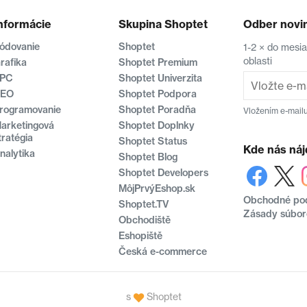
nformácie
Skupina Shoptet
Odber novi
ódovanie
Shoptet
1-2 × do mesi
oblasti
rafika
Shoptet Premium
PC
Shoptet Univerzita
EO
Shoptet Podpora
rogramovanie
Shoptet Poradňa
Vložením e-mailu
arketingová
Shoptet Doplnky
tratégia
Shoptet Status
Kde nás náj
nalytika
Shoptet Blog
Shoptet Developers
MôjPrvýEshop.sk
Obchodné po
Shoptet.TV
Zásady súbor
Obchodiště
Eshopiště
Česká e-commerce
s
Shoptet