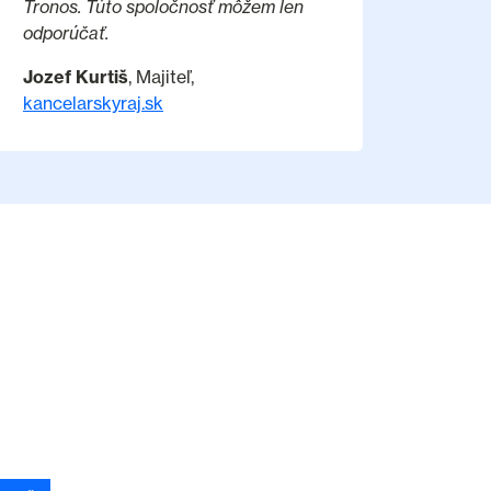
Tronos. Túto spoločnosť môžem len
odporúčať.
Jozef Kurtiš
, Majiteľ,
kancelarskyraj.sk