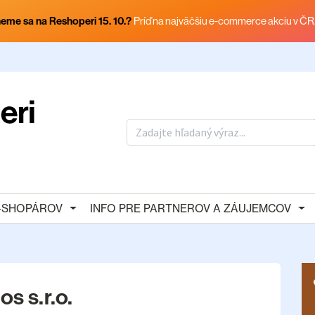
eme sa na Reshoperi 15. 10.?
Príď na najväčšiu e-commerce akciu v ČR
E-SHOPÁROV
INFO PRE PARTNEROV A ZÁUJEMCOV
os s.r.o.