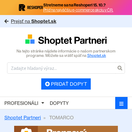
Stretneme sa na Reshoperi 15. 10.?
Príď na najväčšiu e-commerce akciu v ČR.
Prejsť na
Shoptet.sk
Na tejto stránke nájdete informácie o našom partnerskom
programe. Môžete sa vrátiť späť na
Shoptet.sk
PRIDAŤ DOPYT
PROFESIONÁLI
DOPYTY
Shoptet Partneri
TOMARCO