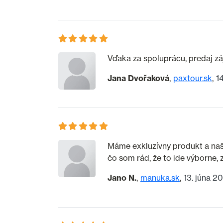
Vďaka za spoluprácu, predaj z
Jana Dvořaková
paxtour.sk
1
Máme exkluzívny produkt a naš
čo som rád, že to ide výborne,
Jano N.
manuka.sk
13. júna 2