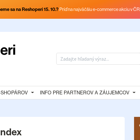
eme sa na Reshoperi 15. 10.?
Príď na najväčšiu e-commerce akciu v ČR
E-SHOPÁROV
INFO PRE PARTNEROV A ZÁUJEMCOV
index