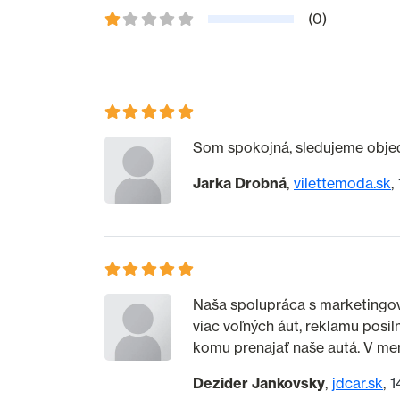
(0)
Som spokojná, sledujeme objedn
Jarka Drobná
vilettemoda.sk
Naša spolupráca s marketingov
viac voľných áut, reklamu posi
komu prenajať naše autá. V men
Dezider Jankovsky
jdcar.sk
1