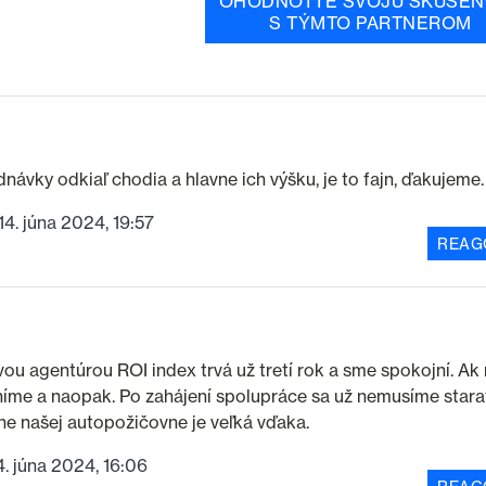
OHODNOŤTE SVOJU SKÚSEN
S TÝMTO PARTNEROM
ávky odkiaľ chodia a hlavne ich výšku, je to fajn, ďakujeme.
14. júna 2024, 19:57
REAG
ou agentúrou ROI index trvá už tretí rok a sme spokojní. A
lníme a naopak. Po zahájení spolupráce sa už nemusíme stara
e našej autopožičovne je veľká vďaka.
4. júna 2024, 16:06