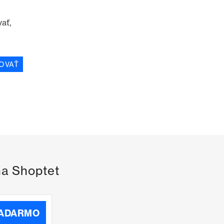
ať,
OVAŤ
na Shoptet
ZADARMO