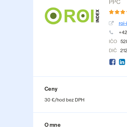
PPC
roi
+42
IČO
52
DIČ
21
Ceny
30 €/hod bez DPH
O mne