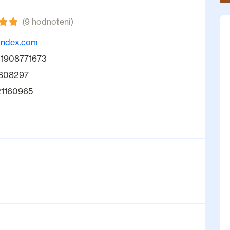
(9 hodnotení)
-index.com
1908771673
808297
21160965