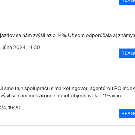
REAG
ájazdov sa nám zvýšil až o 14%. Už som odporúčala aj známy
4. júna 2024, 14:30
REAG
li sme fajn spoluprácu s marketingovou agentúrou ROIindex
 zvýšil sa nám medziročne počet objednávok o 11% viac.
024, 19:20
REAG