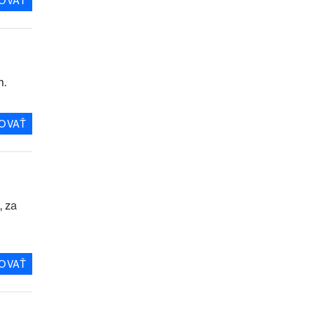
OVAŤ
m.
OVAŤ
, za
OVAŤ