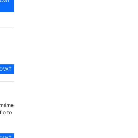
OSŤ
OVAŤ
k máme
ť o to