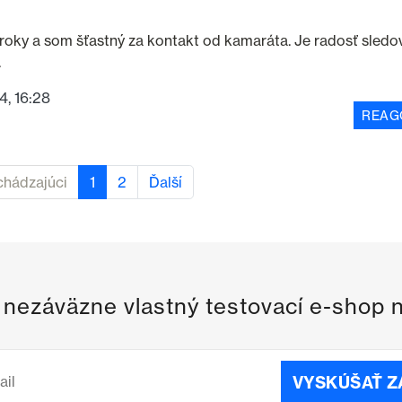
 roky a som šťastný za kontakt od kamaráta. Je radosť sledov
.
4, 16:28
REAG
chádzajúci
1
2
Ďalší
i nezáväzne vlastný testovací e-shop 
VYSKÚŠAŤ 