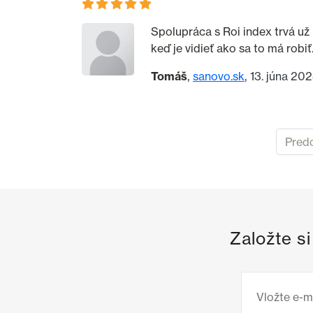
Spolupráca s Roi index trvá už
keď je vidieť ako sa to má robiť
Tomáš
sanovo.sk
13. júna 202
Pred
Založte s