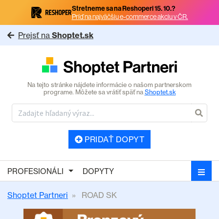
Stretneme sa na Reshoperi 15. 10.?
Príď na najväčšiu e-commerce akciu v ČR.
Prejsť na
Shoptet.sk
Na tejto stránke nájdete informácie o našom partnerskom
programe. Môžete sa vrátiť späť na
Shoptet.sk
PRIDAŤ DOPYT
PROFESIONÁLI
DOPYTY
Shoptet Partneri
ROAD SK