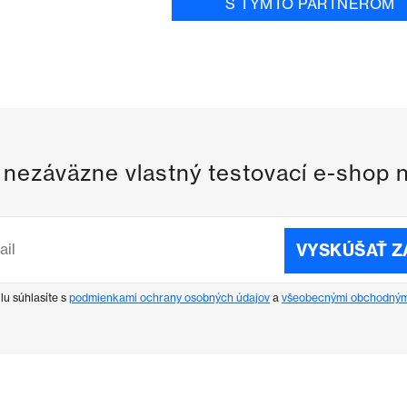
S TÝMTO PARTNEROM
i nezáväzne vlastný testovací e-shop 
VYSKÚŠAŤ 
lu súhlasíte s
podmienkami ochrany osobných údajov
a
všeobecnými obchodným