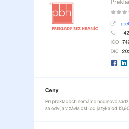
Prekla
pre
+42
IČO
74
DIČ
20
Ceny
Pri prekladoch nemáme hodinové sadzby
sa odvíja v závislosti od jazyka od 13