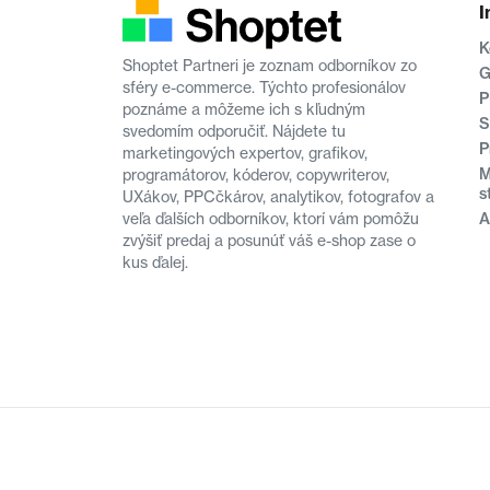
I
K
Shoptet Partneri je zoznam odborníkov zo
G
sféry e-commerce. Týchto profesionálov
P
poznáme a môžeme ich s kľudným
S
svedomím odporučiť. Nájdete tu
P
marketingových expertov, grafikov,
M
programátorov, kóderov, copywriterov,
s
UXákov, PPCčkárov, analytikov, fotografov a
veľa ďalších odborníkov, ktorí vám pomôžu
A
zvýšiť predaj a posunúť váš e-shop zase o
kus ďalej.