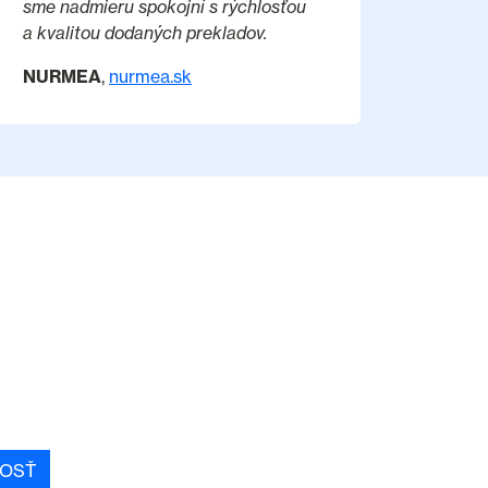
sme nadmieru spokojní s rýchlosťou
a kvalitou dodaných prekladov.
NURMEA
,
nurmea.sk
OSŤ