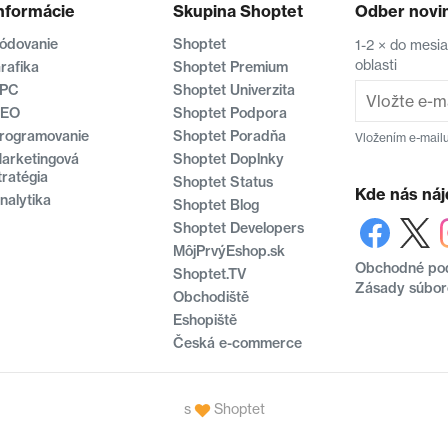
nformácie
Skupina Shoptet
Odber novi
ódovanie
Shoptet
1-2 × do mesi
oblasti
rafika
Shoptet Premium
PC
Shoptet Univerzita
EO
Shoptet Podpora
rogramovanie
Shoptet Poradňa
Vložením e-mailu
arketingová
Shoptet Doplnky
tratégia
Shoptet Status
Kde nás náj
nalytika
Shoptet Blog
Shoptet Developers
MôjPrvýEshop.sk
Obchodné po
Shoptet.TV
Zásady súbor
Obchodiště
Eshopiště
Česká e-commerce
s
Shoptet