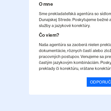
O mne
Sme prekladateľská agentúra so sídlom
Dunajskej Strede. Poskytujeme bežné a
služby a jazykové korektúry.
Čo viem?
Naša agentúra sa zaoberá nielen prekla
dokumentácie, rôznych častí alebo zlo
pracovných postupov. Venujeme sa pre
častým jazykovým kombináciám. Poskyt
preklady či korektúru, vrátane korektú
ODPORUČ