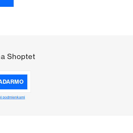
na Shoptet
ZADARMO
i podmienkami