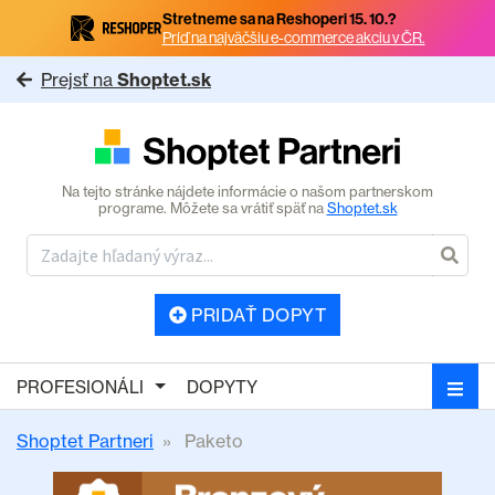
Stretneme sa na Reshoperi 15. 10.?
Príď na najväčšiu e-commerce akciu v ČR.
Prejsť na
Shoptet.sk
Na tejto stránke nájdete informácie o našom partnerskom
programe. Môžete sa vrátiť späť na
Shoptet.sk
PRIDAŤ DOPYT
PROFESIONÁLI
DOPYTY
Shoptet Partneri
Paketo