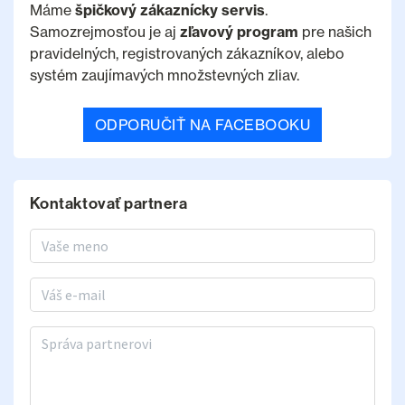
Máme
špičkový zákaznícky servis
.
Samozrejmosťou je aj
zľavový program
pre našich
pravidelných, registrovaných zákazníkov, alebo
systém zaujímavých množstevných zliav.
ODPORUČIŤ NA FACEBOOKU
Kontaktovať partnera
Meno a priezvisko
E-mail
Správa partnerovi