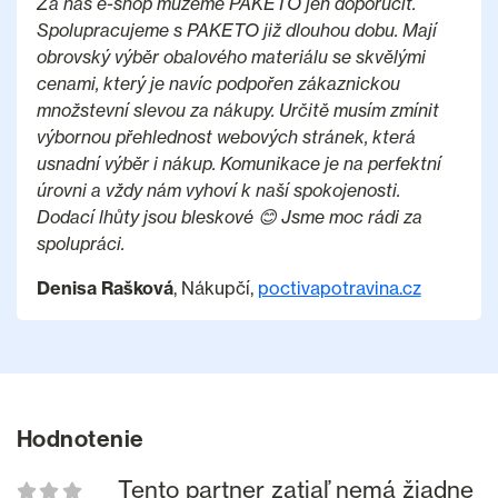
Za náš e-shop můžeme PAKETO jen doporučit.
Spolupracujeme s PAKETO již dlouhou dobu. Mají
obrovský výběr obalového materiálu se skvělými
cenami, který je navíc podpořen zákaznickou
množstevní slevou za nákupy. Určitě musím zmínit
výbornou přehlednost webových stránek, která
usnadní výběr i nákup. Komunikace je na perfektní
úrovni a vždy nám vyhoví k naší spokojenosti.
Dodací lhůty jsou bleskové 😊 Jsme moc rádi za
spolupráci.
Denisa Rašková
, Nákupčí,
poctivapotravina.cz
Hodnotenie
Tento partner zatiaľ nemá žiadne