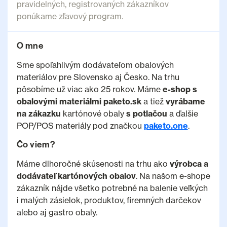
pravidelných, registrovaných zákazníkov
ponúkame zľavový program.
O mne
Sme spoľahlivým dodávateľom obalových
materiálov pre Slovensko aj Česko. Na trhu
pôsobíme už viac ako 25 rokov. Máme
e-shop s
obalovými materiálmi paketo.sk
a tiež
vyrábame
na zákazku
kartónové obaly
s potlačou
a ďalšie
POP/POS materiály pod značkou
paketo.one
.
Čo viem?
Máme dlhoročné skúsenosti na trhu ako
výrobca a
dodávateľ kartónových obalov
. Na našom e-shope
zákazník nájde všetko potrebné na balenie veľkých
i malých zásielok, produktov, firemných darčekov
alebo aj gastro obaly.