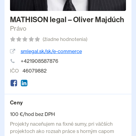
MATHISON legal – Oliver Majdúch
Právo
(žiadne hodnotenia)
smlegal.sk/sk/e-commerce
+421908587876
IČO
46079882
Ceny
100 €/hod bez DPH
Projekty naceňujem na fixné sumy, pri väčších
projektoch ako rozsah práce s horným capom