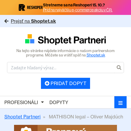
Stretneme sa na Reshoperi 15. 10.?
Príď na najväčšiu e-commerce akciu v ČR.
Prejsť na
Shoptet.sk
Na tejto stránke nájdete informácie o našom partnerskom
programe. Môžete sa vrátiť späť na
Shoptet.sk
PRIDAŤ DOPYT
PROFESIONÁLI
DOPYTY
Shoptet Partneri
MATHISON legal – Oliver Majdúch