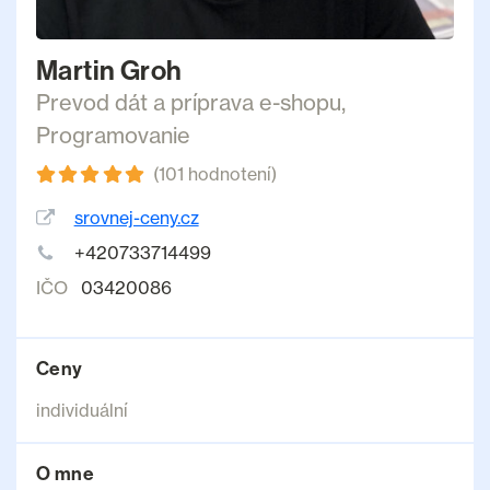
Martin Groh
Prevod dát a príprava e-shopu
,
Programovanie
(101 hodnotení)
srovnej-ceny.cz
+420733714499
IČO
03420086
Ceny
individuální
O mne