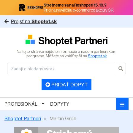
Stretneme sa na Reshoperi 15. 10.?
Príď na najväčšiu e-commerce akciu v ČR.
Prejsť na
Shoptet.sk
Na tejto stránke nájdete informácie o našom partnerskom
programe. Môžete sa vrátiť späť na
Shoptet.sk
PRIDAŤ DOPYT
PROFESIONÁLI
DOPYTY
Shoptet Partneri
Martin Groh