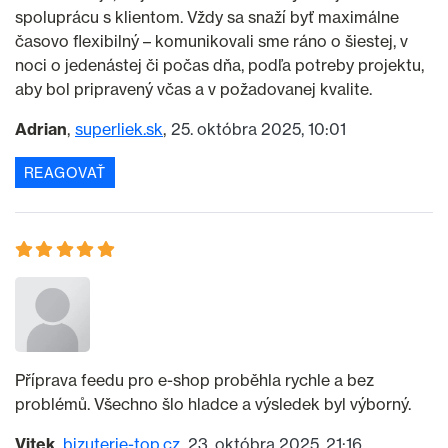
spoluprácu s klientom. Vždy sa snaží byť maximálne
časovo flexibilný – komunikovali sme ráno o šiestej, v
noci o jedenástej či počas dňa, podľa potreby projektu,
aby bol pripravený včas a v požadovanej kvalite.
Adrian
superliek.sk
25. októbra 2025, 10:01
REAGOVAŤ
Příprava feedu pro e-shop proběhla rychle a bez
problémů. Všechno šlo hladce a výsledek byl výborný.
Vitek
bizuterie-top.cz
23. októbra 2025, 21:16