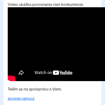
Video ukážka porovnania cien konkurencie:
Teším sa na spoluprácu s Vami.
srovnej-ceny.cz