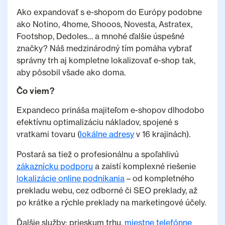
Ako expandovať s e-shopom do Európy podobne
ako Notino, 4home, Shooos, Novesta, Astratex,
Footshop, Dedoles… a mnohé ďalšie úspešné
značky? Náš medzinárodný tím pomáha vybrať
správny trh aj kompletne lokalizovať e-shop tak,
aby pôsobil všade ako doma.
Čo viem?
Expandeco prináša majiteľom e-shopov dlhodobo
efektívnu optimalizáciu nákladov, spojené s
vratkami tovaru (
lokálne adresy
v 16 krajinách).
Postará sa tiež o profesionálnu a spoľahlivú
zákaznícku podporu
a zaistí komplexné riešenie
lokalizácie online podnikania
– od kompletného
prekladu webu, cez odborné či SEO preklady, až
po krátke a rýchle preklady na marketingové účely.
Ďalšie služby: prieskum trhu,
miestne telefónne