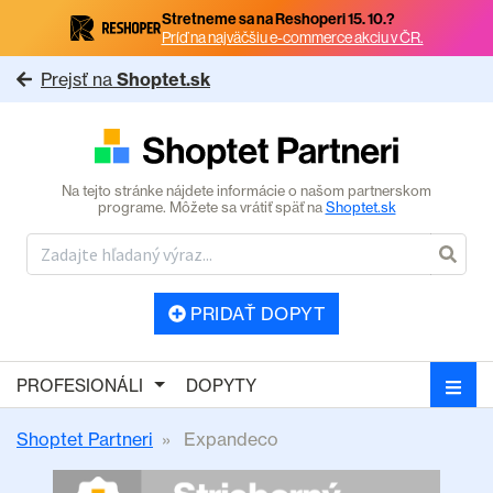
Stretneme sa na Reshoperi 15. 10.?
Príď na najväčšiu e-commerce akciu v ČR.
Prejsť na
Shoptet.sk
Na tejto stránke nájdete informácie o našom partnerskom
programe. Môžete sa vrátiť späť na
Shoptet.sk
PRIDAŤ DOPYT
PROFESIONÁLI
DOPYTY
Shoptet Partneri
Expandeco