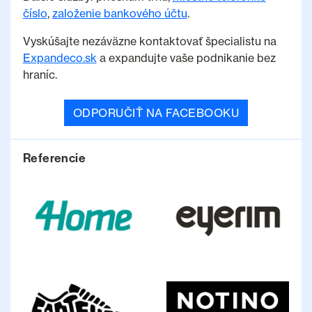
číslo
,
založenie bankového účtu
.
Vyskúšajte nezáväzne kontaktovať špecialistu na
Expandeco.sk
a expandujte vaše podnikanie bez
hraníc.
ODPORUČIŤ NA FACEBOOKU
Referencie