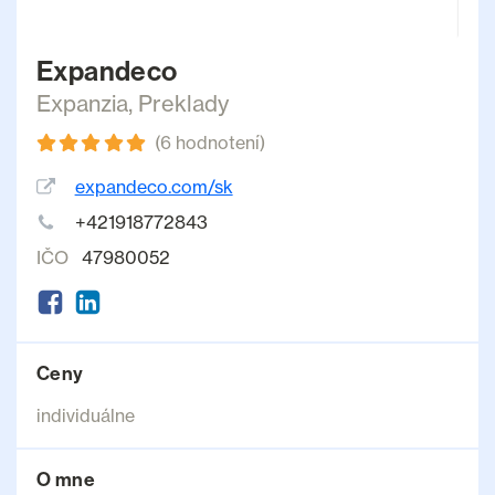
Expandeco
Expanzia
,
Preklady
(6 hodnotení)
expandeco.com/sk
+421918772843
IČO
47980052
Ceny
individuálne
O mne