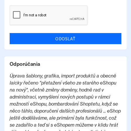
ODOSLAŤ
Odporúčania
Úprava šablony, grafika, import produktů a obecně
laicky řečeno "přetažení všeho ze starého eShopu
na nový", včetně změny domény, hodně rad v
administraci, vymyšlení nových postupů v rámci
možností eShopu, bombardování Shoptetu, když se
něco táhlo, doporučení dalších profesionálů ... eShop
ještě doděláváme, ale primární byla funkčnost, což
se zadařilo a teď si s eShopem můžeme v klidu hrát