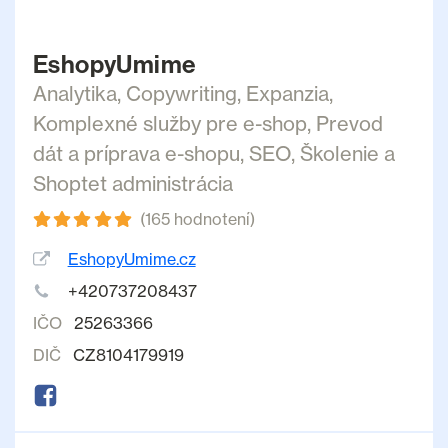
EshopyUmime
Analytika
,
Copywriting
,
Expanzia
,
Komplexné služby pre e-shop
,
Prevod
dát a príprava e-shopu
,
SEO
,
Školenie a
Shoptet administrácia
(165 hodnotení)
EshopyUmime.cz
+420737208437
IČO
25263366
DIČ
CZ8104179919