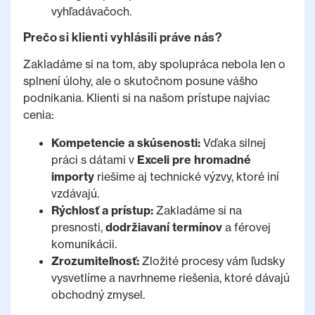
vyhľadávačoch.
Prečo si klienti vyhlásili práve nás?
Zakladáme si na tom, aby spolupráca nebola len o
splnení úlohy, ale o skutočnom posune vášho
podnikania. Klienti si na našom prístupe najviac
cenia:
Kompetencie a skúsenosti:
Vďaka silnej
práci s dátami v
Exceli pre hromadné
importy
riešime aj technické výzvy, ktoré iní
vzdávajú.
Rýchlosť a prístup:
Zakladáme si na
presnosti,
dodržiavaní termínov
a férovej
komunikácii.
Zrozumiteľnosť:
Zložité procesy vám ľudsky
vysvetlíme a navrhneme riešenia, ktoré dávajú
obchodný zmysel.