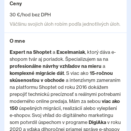
Ceny
30 €/hod bez DPH
Väčšinu svojich úloh robím podľa jednotlivých úloh.
O mne
Expert na Shoptet
a
Excelmaniak
, ktorý dáva e-
shopom tvár aj poriadok. Špecializujem sa na
profesionálne návrhy vzhľadov na mieru
a
komplexné migrácie dát
. S viac ako
15-ročnou
skúsenosťou v obchode
a intenzívnym zameraním
na platformu Shoptet od roku 2016 dokážem
prepojiť technickú precíznosť s reálnymi potrebami
moderného online predaja. Mám za sebou
viac ako
150
úspešných migrácií, realizácií alebo vylepšení
e-shopov. Svoj vhľad do digitálneho marketingu
som potvrdil úspechom v programe
DigiAka
v roku
2020 a vďaka dlhoročnej priamej správe e-shopov