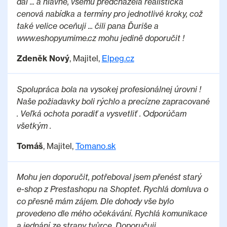
dál ... a hlavně, všemu předcházela realistická
cenová nabídka a termíny pro jednotlivé kroky, což
také velice oceňuji ... čili pana Ďuriše a
www.eshopyumime.cz mohu jedině doporučit !
Zdeněk Nový
, Majitel,
Elpeg.cz
Spolupráca bola na vysokej profesionálnej úrovni !
Naše požiadavky boli rýchlo a precízne zapracované
. Veľká ochota poradiť a vysvetliť . Odporúčam
všetkým .
Tomáš
, Majitel,
Tomano.sk
Mohu jen doporučit, potřeboval jsem přenést starý
e-shop z Prestashopu na Shoptet. Rychlá domluva o
co přesně mám zájem. Dle dohody vše bylo
provedeno dle mého očekávání. Rychlá komunikace
a jednání ze strany tvůrce. Doporučuji