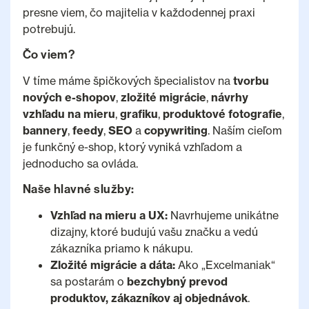
presne viem, čo majitelia v každodennej praxi
potrebujú.
Čo viem?
V tíme máme špičkových špecialistov na
tvorbu
nových e-shopov
,
zložité migrácie
,
návrhy
vzhľadu na mieru
,
grafiku
,
produktové fotografie
,
bannery
,
feedy
,
SEO
a
copywriting
. Naším cieľom
je funkčný e-shop, ktorý vyniká vzhľadom a
jednoducho sa ovláda.
Naše hlavné služby:
Vzhľad na mieru a UX:
Navrhujeme unikátne
dizajny, ktoré budujú vašu značku a vedú
zákazníka priamo k nákupu.
Zložité migrácie a dáta:
Ako „Excelmaniak“
sa postarám o
bezchybný prevod
produktov, zákazníkov aj objednávok
.