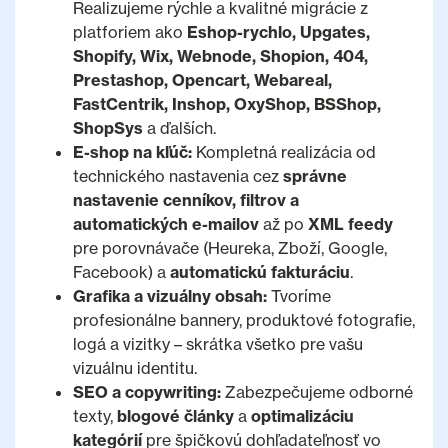
Realizujeme rýchle a kvalitné migrácie z
platforiem ako
Eshop-rychlo, Upgates,
Shopify, Wix, Webnode, Shopion, 404,
Prestashop, Opencart, Webareal,
FastCentrik, Inshop, OxyShop, BSShop,
ShopSys
a ďalších.
E-shop na kľúč:
Kompletná realizácia od
technického nastavenia cez
správne
nastavenie cenníkov, filtrov a
automatických e-mailov
až po
XML feedy
pre porovnávače (Heureka, Zboží, Google,
Facebook) a
automatickú fakturáciu
.
Grafika a vizuálny obsah:
Tvoríme
profesionálne bannery, produktové fotografie,
logá a vizitky – skrátka všetko pre vašu
vizuálnu identitu.
SEO a copywriting:
Zabezpečujeme odborné
texty,
blogové články
a
optimalizáciu
kategórií
pre špičkovú dohľadateľnosť vo