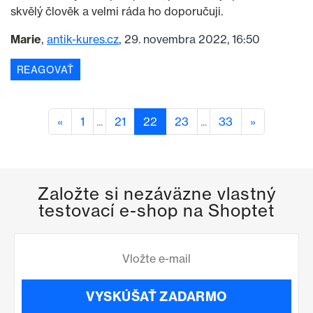
skvělý člověk a velmi ráda ho doporučuji.
Marie
antik-kures.cz
29. novembra 2022, 16:50
REAGOVAŤ
«
1
...
21
22
23
...
33
»
Založte si nezáväzne vlastný
testovací e-shop na Shoptet
VYSKÚŠAŤ ZADARMO