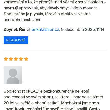
zpracování a to, že přemýšlí nad věcmi v souvislostech –
navrhují úpravy tak, aby dávaly smysl i do budoucna.
Spolupráce je plynulá, férová a efektivní, včetně
cenového nastavení.
Zbyněk Římal
erikafashion.cz
9. decembra 2025, 11:14
REAGOVAŤ
Společnost dkLAB je bezkonkurenčně nejlepší
společností ve svém oboru, se kterou jsme se za téměř
20 let ve světě e-shopů setkali. Mnohokrát jsme se s
jinými konkurenčními "úpravci" e-shopů spálili. Často