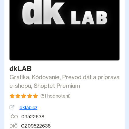
dkLAB
Grafika
,
Kódovanie
,
Prevod dát a príprava
e-shopu
,
Shoptet Premium
(51 hodnotení)
dklab.cz
IČO
09522638
DIČ
CZ09522638