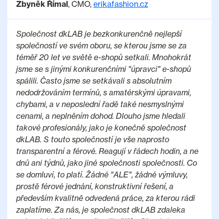
Zbyněk Římal
, CMO,
erikafashion.cz
Společnost dkLAB je bezkonkurenčně nejlepší
společností ve svém oboru, se kterou jsme se za
téměř 20 let ve světě e-shopů setkali. Mnohokrát
jsme se s jinými konkurenčními "úpravci" e-shopů
spálili. Často jsme se setkávali s absolutním
nedodržováním termínů, s amatérskými úpravami,
chybami, a v neposlední řadě také nesmyslnými
cenami, a neplněním dohod. Dlouho jsme hledali
takové profesionály, jako je konečně společnost
dkLAB. S touto společností je vše naprosto
transparentní a férové. Reagují v řádech hodin, a ne
dnů ani týdnů, jako jiné společnosti společnosti. Co
se domluví, to platí. Žádné "ALE", žádné výmluvy,
prostě férové jednání, konstruktivní řešení, a
především kvalitně odvedená práce, za kterou rádi
zaplatíme. Za nás, je společnost dkLAB zdaleka