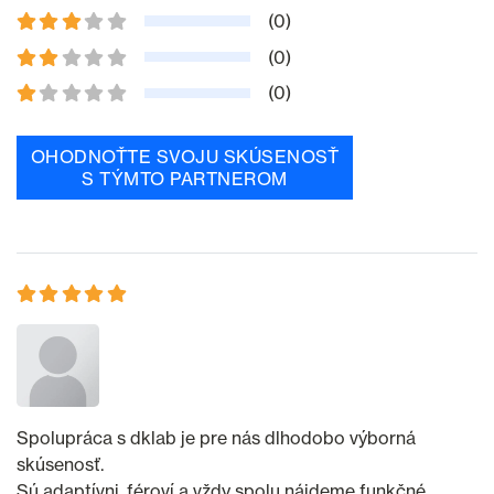
(0)
(0)
(0)
OHODNOŤTE SVOJU SKÚSENOSŤ
S TÝMTO PARTNEROM
Spolupráca s dklab je pre nás dlhodobo výborná
skúsenosť.
Sú adaptívni, féroví a vždy spolu nájdeme funkčné