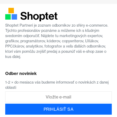
Shoptet Partneri je zoznam odborníkov zo sféry e-commerce.
Týchto profesionálov poznáme a môžeme ich s kľudným
svedomím odporučiť. Nájdete tu marketingových expertov,
grafikov, programátorov, kóderov, copywriterov, UXákov,
PPCčkárov, analytikov, fotografov a veľa ďalších odborníkov,
ktorí vám pomôžu zvýšiť predaj a posunúť váš e-shop zase o
kus ďalej.
Odber noviniek
1-2 × do mesiaca vás budeme informovať o novinkách z danej
oblasti
PRIHLÁSIŤ SA