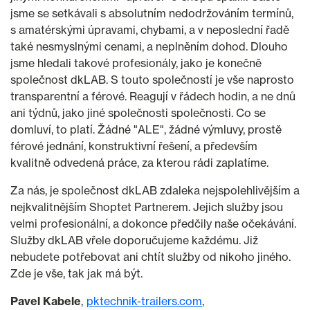
jsme se setkávali s absolutním nedodržováním termínů,
s amatérskými úpravami, chybami, a v neposlední řadě
také nesmyslnými cenami, a neplněním dohod. Dlouho
jsme hledali takové profesionály, jako je konečně
společnost dkLAB. S touto společností je vše naprosto
transparentní a férové. Reagují v řádech hodin, a ne dnů
ani týdnů, jako jiné společnosti společnosti. Co se
domluví, to platí. Žádné "ALE", žádné výmluvy, prostě
férové jednání, konstruktivní řešení, a především
kvalitně odvedená práce, za kterou rádi zaplatíme.
Za nás, je společnost dkLAB zdaleka nejspolehlivějším a
nejkvalitnějším Shoptet Partnerem. Jejich služby jsou
velmi profesionální, a dokonce předčily naše očekávání.
Služby dkLAB vřele doporučujeme každému. Již
nebudete potřebovat ani chtít služby od nikoho jiného.
Zde je vše, tak jak má být.
Pavel Kabele
pktechnik-trailers.com