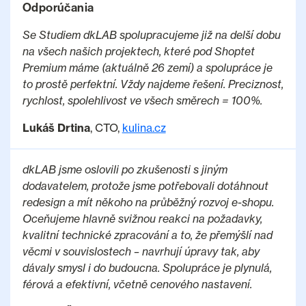
Odporúčania
Se Studiem dkLAB spolupracujeme již na delší dobu
na všech našich projektech, které pod Shoptet
Premium máme (aktuálně 26 zemí) a spolupráce je
to prostě perfektní. Vždy najdeme řešení. Preciznost,
rychlost, spolehlivost ve všech směrech = 100%.
Lukáš Drtina
, CTO,
kulina.cz
dkLAB jsme oslovili po zkušenosti s jiným
dodavatelem, protože jsme potřebovali dotáhnout
redesign a mít někoho na průběžný rozvoj e-shopu.
Oceňujeme hlavně svižnou reakci na požadavky,
kvalitní technické zpracování a to, že přemýšlí nad
věcmi v souvislostech – navrhují úpravy tak, aby
dávaly smysl i do budoucna. Spolupráce je plynulá,
férová a efektivní, včetně cenového nastavení.