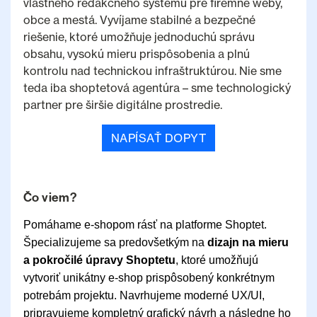
vlastného redakčného systému pre firemné weby,
obce a mestá. Vyvíjame stabilné a bezpečné
riešenie, ktoré umožňuje jednoduchú správu
obsahu, vysokú mieru prispôsobenia a plnú
kontrolu nad technickou infraštruktúrou. Nie sme
teda iba shoptetová agentúra – sme technologický
partner pre širšie digitálne prostredie.
NAPÍSAŤ DOPYT
Čo viem?
Pomáhame e-shopom rásť na platforme Shoptet.
Špecializujeme sa predovšetkým na
dizajn na mieru
a pokročilé úpravy Shoptetu
, ktoré umožňujú
vytvoriť unikátny e-shop prispôsobený konkrétnym
potrebám projektu. Navrhujeme moderné UX/UI,
pripravujeme kompletný grafický návrh a následne ho