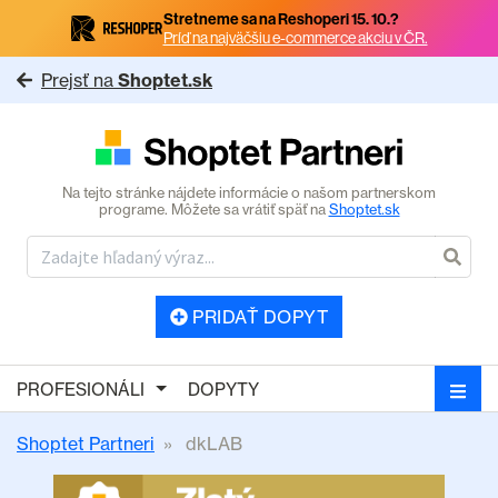
Stretneme sa na Reshoperi 15. 10.?
Príď na najväčšiu e-commerce akciu v ČR.
Prejsť na
Shoptet.sk
Na tejto stránke nájdete informácie o našom partnerskom
programe. Môžete sa vrátiť späť na
Shoptet.sk
PRIDAŤ DOPYT
PROFESIONÁLI
DOPYTY
Shoptet Partneri
dkLAB