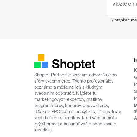
Vložením e-mai
I
K
Shoptet Partneri je zoznam odborníkov zo
G
sféry e-commerce. Týchto profesionálov
P
poznáme a môžeme ich s kľudným
S
svedomím odporučiť. Nájdete tu
P
marketingových expertov, grafikov,
M
programátorov, kóderov, copywriterov,
s
UXákov, PPCčkárov, analytikov, fotografov a
veľa ďalších odborníkov, ktorí vám pomôžu
A
zvýšiť predaj a posunúť váš e-shop zase o
kus ďalej.