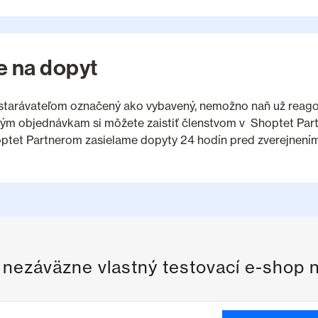
e na dopyt
starávateľom označený ako vybavený, nemožno naň už reagov
ým objednávkam si môžete zaistiť členstvom v Shoptet Partn
ptet Partnerom zasielame dopyty 24 hodín pred zverejnení
i nezáväzne vlastný testovací e-shop 