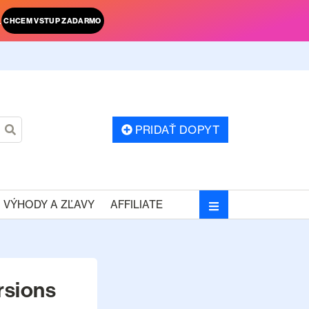
.
CHCEM VSTUP ZADARMO
PRIDAŤ DOPYT
VÝHODY A ZĽAVY
AFFILIATE
rsions