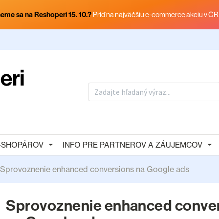
eme sa na Reshoperi 15. 10.?
Príď na najväčšiu e-commerce akciu v ČR
E-SHOPÁROV
INFO PRE PARTNEROV A ZÁUJEMCOV
Sprovoznenie enhanced conversions na Google ads
Sprovoznenie enhanced conve