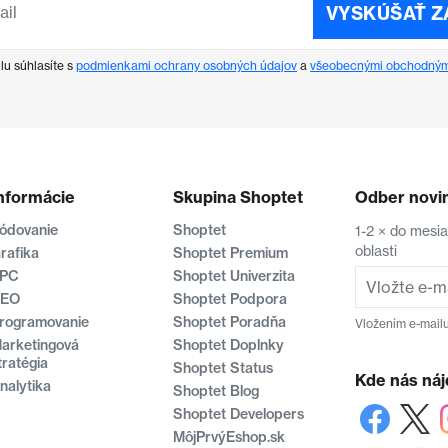
VYSKÚŠAŤ 
lu súhlasíte s
podmienkami ochrany osobných údajov
a
všeobecnými obchodným
nformácie
Skupina Shoptet
Odber novi
ódovanie
Shoptet
1-2 × do mesi
oblasti
rafika
Shoptet Premium
PC
Shoptet Univerzita
EO
Shoptet Podpora
rogramovanie
Shoptet Poradňa
Vložením e-mailu
arketingová
Shoptet Doplnky
tratégia
Shoptet Status
Kde nás náj
nalytika
Shoptet Blog
Shoptet Developers
MôjPrvýEshop.sk