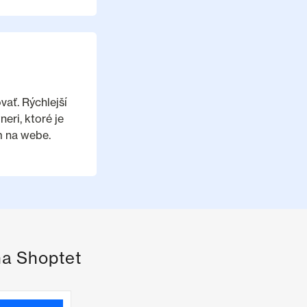
ať. Rýchlejší
eri, ktoré je
m na webe.
na Shoptet