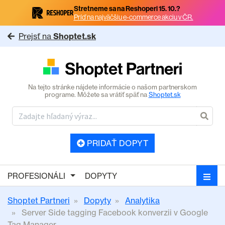
Stretneme sa na Reshoperi 15. 10.?
Príď na najväčšiu e-commerce akciu v ČR.
Prejsť na
Shoptet.sk
Na tejto stránke nájdete informácie o našom partnerskom
programe. Môžete sa vrátiť späť na
Shoptet.sk
PRIDAŤ DOPYT
PROFESIONÁLI
DOPYTY
Shoptet Partneri
Dopyty
Analytika
Server Side tagging Facebook konverzii v Google
Tag Manager