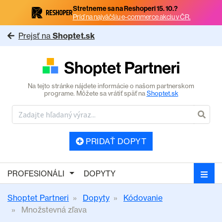
Stretneme sa na Reshoperi 15. 10.?
Príď na najväčšiu e-commerce akciu v ČR.
Prejsť na
Shoptet.sk
Na tejto stránke nájdete informácie o našom partnerskom
programe. Môžete sa vrátiť späť na
Shoptet.sk
PRIDAŤ DOPYT
PROFESIONÁLI
DOPYTY
Shoptet Partneri
Dopyty
Kódovanie
Množstevná zľava