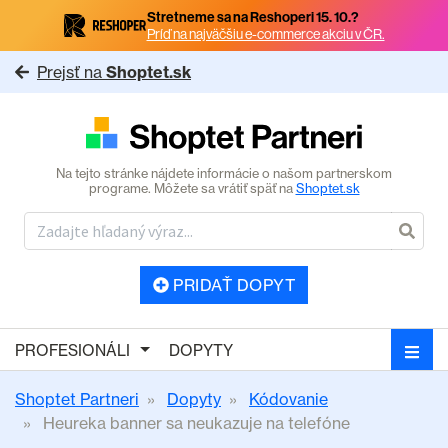
Stretneme sa na Reshoperi 15. 10.?
Príď na najväčšiu e-commerce akciu v ČR.
Prejsť na
Shoptet.sk
Na tejto stránke nájdete informácie o našom partnerskom
programe. Môžete sa vrátiť späť na
Shoptet.sk
PRIDAŤ DOPYT
PROFESIONÁLI
DOPYTY
Shoptet Partneri
Dopyty
Kódovanie
Heureka banner sa neukazuje na telefóne