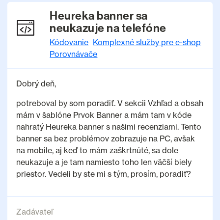
Heureka banner sa
neukazuje na telefóne
Kódovanie
Komplexné služby pre e-shop
Porovnávače
Dobrý deň,
potreboval by som poradiť. V sekcii Vzhľad a obsah
mám v šablóne Prvok Banner a mám tam v kóde
nahratý Heureka banner s našimi recenziami. Tento
banner sa bez problémov zobrazuje na PC, avšak
na mobile, aj keď to mám zaškrtnúté, sa dole
neukazuje a je tam namiesto toho len väčší biely
priestor. Vedeli by ste mi s tým, prosím, poradiť?
Zadávateľ