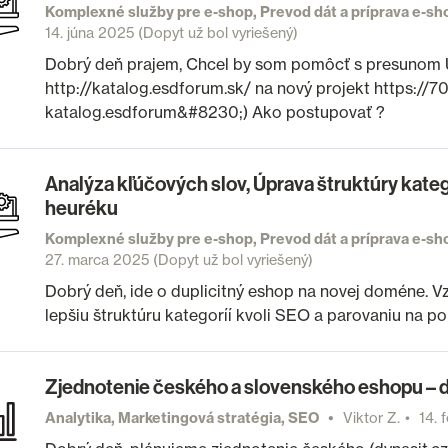
Komplexné služby pre e-shop, Prevod dát a príprava e-s
14. júna 2025
(Dopyt už bol vyriešený)
Dobrý deň prajem, Chcel by som pomôcť s presunom U
http://katalog.esdforum.sk/ na nový projekt https://
katalog.esdforum&#8230;) Ako postupovať ?
Analýza kľúčových slov, Úprava štruktúry kateg
heuréku
Komplexné služby pre e-shop, Prevod dát a príprava e-s
27. marca 2025
(Dopyt už bol vyriešený)
Dobrý deň, ide o duplicitný eshop na novej doméne. 
lepšiu štruktúru kategoríí kvoli SEO a parovaniu na p
Zjednotenie českého a slovenského eshopu – 
Analytika, Marketingová stratégia, SEO
Viktor Z.
14. 