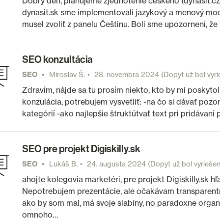
Dobrý deň, plánujeme zjednotenie českého (dynasit.cz
dynasit.sk sme implementovali jazykový a menový modu
musel zvoliť z panelu Češtinu. Boli sme upozornení, 
SEO konzultácia
SEO
Miroslav Š.
28. novembra 2024
(Dopyt už bol vyri
Zdravím, nájde sa tu prosím niekto, kto by mi poskyt
konzulácia, potrebujem vysvetliť: -na čo si dávať pozo
kategórií -ako najlepšie štruktútvať text pri pridávan
SEO pre projekt Digiskilly.sk
SEO
Lukáš B.
24. augusta 2024
(Dopyt už bol vyriešen
ahojte kolegovia marketéri, pre projekt Digiskilly.sk 
Nepotrebujem prezentácie, ale očakávam transparent
ako by som mal, má svoje slabiny, no paradoxne organi
omnoho…