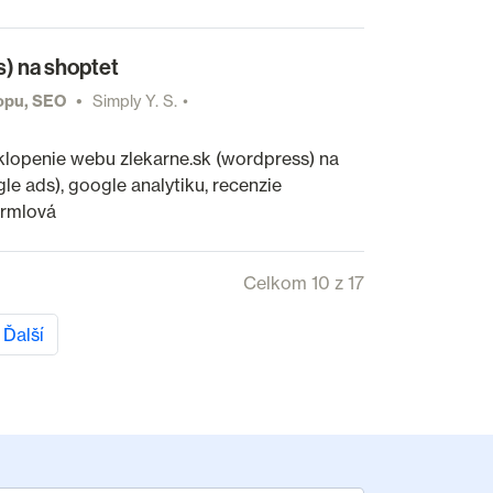
) na shoptet
hopu, SEO
Simply Y. S.
lopenie webu zlekarne.sk (wordpress) na
e ads), google analytiku, recenzie
Hrmlová
Celkom 10 z 17
Ďalší