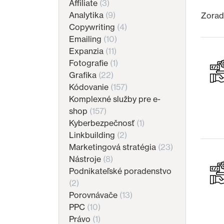
Affiliate
(3)
Analytika
(9)
Zoradi
Copywriting
(4)
Emailing
(10)
Expanzia
(11)
Fotografie
(1)
Grafika
(22)
Kódovanie
(157)
Komplexné služby pre e-
shop
(157)
Kyberbezpečnosť
(1)
Linkbuilding
(2)
Marketingová stratégia
(23)
Nástroje
(8)
Podnikateľské poradenstvo
(2)
Porovnávače
(13)
PPC
(10)
Právo
(1)