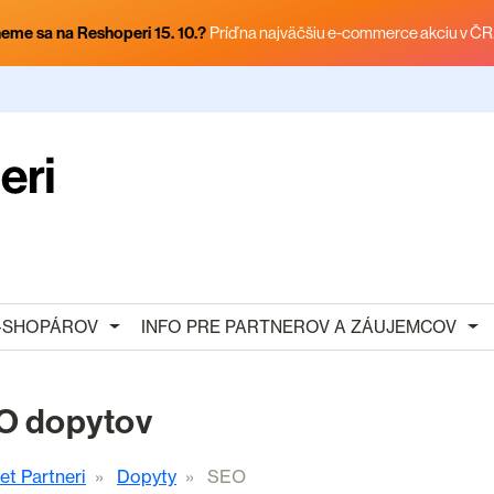
eme sa na Reshoperi 15. 10.?
Príď na najväčšiu e-commerce akciu v ČR
E-SHOPÁROV
INFO PRE PARTNEROV A ZÁUJEMCOV
O dopytov
et Partneri
Dopyty
SEO