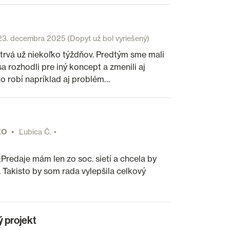
23. decembra 2025
(Dopyt už bol vyriešený)
rvá už niekoľko týždňov. Predtým sme mali
 rozhodli pre iný koncept a zmenili aj
to robí napríklad aj problém…
SEO
Ľubica Č.
redaje mám len zo soc. sietí a chcela by
. Takisto by som rada vylepšila celkový
ý projekt