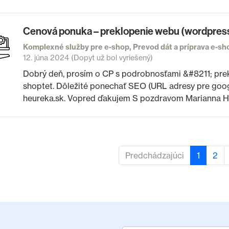
Cenová ponuka – preklopenie webu (wordpress
Komplexné služby pre e-shop, Prevod dát a príprava e-s
12. júna 2024
(Dopyt už bol vyriešený)
Dobrý deň, prosím o CP s podrobnosťami &#8211; prek
shoptet. Dôležité ponechať SEO (URL adresy pre googl
heureka.sk. Vopred ďakujem S pozdravom Marianna 
Predchádzajúci
1
2