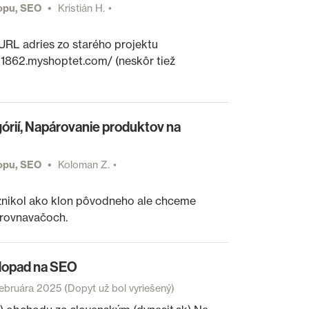
hopu, SEO
Kristián H.
RL adries zo starého projektu
701862.myshoptet.com/ (neskôr tiež
órií, Napárovanie produktov na
hopu, SEO
Koloman Z.
Vznikol ako klon pôvodneho ale chceme
orovnavačoch.
dopad na SEO
februára 2025
(Dopyt už bol vyriešený)