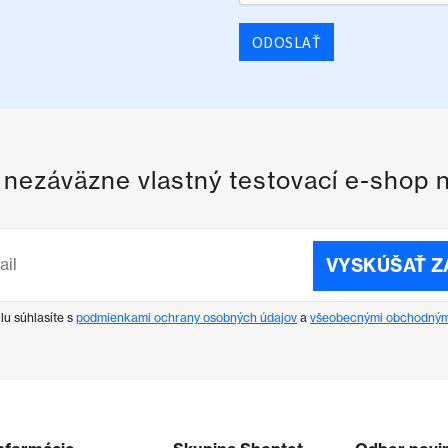
ODOSLAŤ
i nezáväzne vlastný testovací e-shop 
VYSKÚŠAŤ 
lu súhlasíte s
podmienkami ochrany osobných údajov
a
všeobecnými obchodným