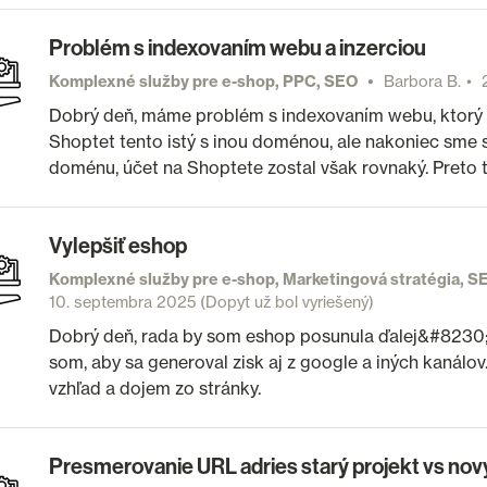
Problém s indexovaním webu a inzerciou
Komplexné služby pre e-shop, PPC, SEO
Barbora B.
Dobrý deň, máme problém s indexovaním webu, ktorý t
Shoptet tento istý s inou doménou, ale nakoniec sme sa
doménu, účet na Shoptete zostal však rovnaký. Preto 
Vylepšiť eshop
Komplexné služby pre e-shop, Marketingová stratégia, 
10. septembra 2025
(Dopyt už bol vyriešený)
Dobrý deň, rada by som eshop posunula ďalej&#8230;P
som, aby sa generoval zisk aj z google a iných kanálov
vzhľad a dojem zo stránky.
Presmerovanie URL adries starý projekt vs nov