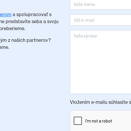
Meno a priezvisko
nerom
a spolupracovať s
E-mail
ne predstavíte seba a svoju
preberieme.
Vaša správa
rým z našich partnerov?
ame.
Vložením e-mailu súhlasíte 