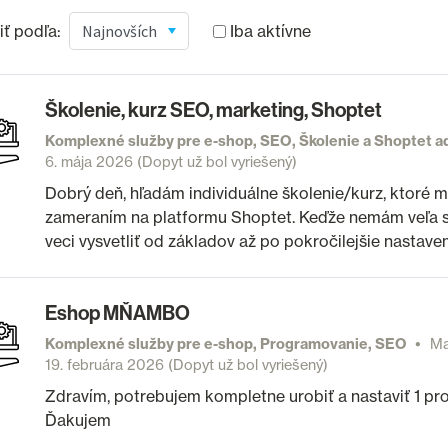
ť podľa:
Iba aktívne
Školenie, kurz SEO, marketing, Shoptet
Komplexné služby pre e-shop, SEO, Školenie a Shoptet a
6. mája 2026
(Dopyt už bol vyriešený)
Dobrý deň, hľadám individuálne školenie/kurz, ktoré 
zameraním na platformu Shoptet. Keďže nemám veľa s
veci vysvetliť od základov až po pokročilejšie nastave
Eshop MŇAMBO
Komplexné služby pre e-shop, Programovanie, SEO
Ma
19. februára 2026
(Dopyt už bol vyriešený)
Zdravím, potrebujem kompletne urobiť a nastaviť 1 p
Ďakujem