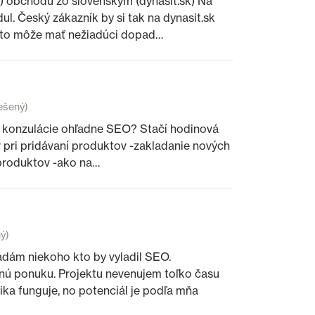
) obchodu zo slovenským (dynasit.sk) Na
l. Český zákazník by si tak na dynasit.sk
že to môže mať nežiadúci dopad…
ešený)
ol konzulácie ohľadne SEO? Stačí hodinová
r pri pridávaní produktov -zakladanie nových
í produktov -ako na…
ý)
hľadám niekoho kto by vyladil SEO.
nú ponuku. Projektu nevenujem toľko času
ka funguje, no potenciál je podľa mňa