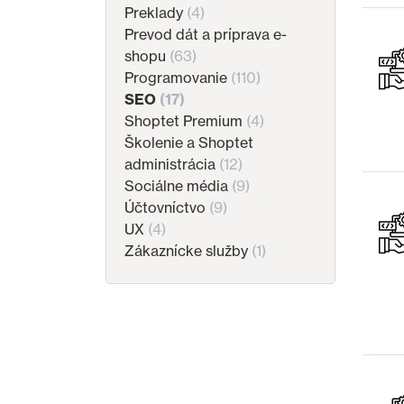
Preklady
(4)
Prevod dát a príprava e-
shopu
(63)
Programovanie
(110)
SEO
(17)
Shoptet Premium
(4)
Školenie a Shoptet
administrácia
(12)
Sociálne média
(9)
Účtovníctvo
(9)
UX
(4)
Zákaznícke služby
(1)