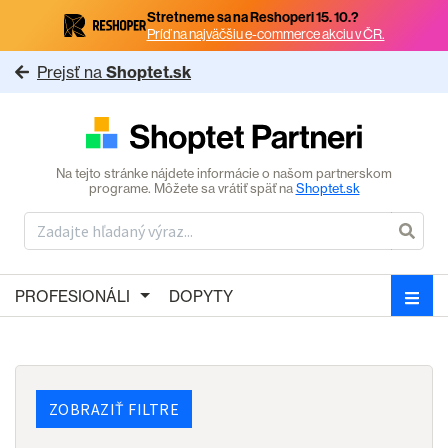
Stretneme sa na Reshoperi 15. 10.?
Príď na najväčšiu e-commerce akciu v ČR.
Prejsť na
Shoptet.sk
Na tejto stránke nájdete informácie o našom partnerskom
programe. Môžete sa vrátiť späť na
Shoptet.sk
PROFESIONÁLI
DOPYTY
ZOBRAZIŤ FILTRE