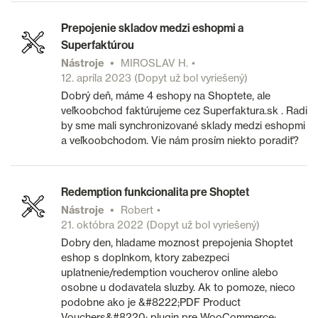
Prepojenie skladov medzi eshopmi a
Superfaktúrou
Nástroje
MIROSLAV H.
12. apríla 2023
(Dopyt už bol vyriešený)
Dobrý deň, máme 4 eshopy na Shoptete, ale
veľkoobchod faktúrujeme cez Superfaktura.sk . Radi
by sme mali synchronizované sklady medzi eshopmi
a veľkoobchodom. Vie nám prosím niekto poradiť?
Redemption funkcionalita pre Shoptet
Nástroje
Robert
21. októbra 2022
(Dopyt už bol vyriešený)
Dobry den, hladame moznost prepojenia Shoptet
eshop s doplnkom, ktory zabezpeci
uplatnenie/redemption voucherov online alebo
osobne u dodavatela sluzby. Ak to pomoze, nieco
podobne ako je &#8222;PDF Product
Vouchers&#8220; plugin pre WooCommerce: