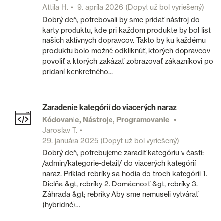
Attila H.
9. apríla 2026
(Dopyt už bol vyriešený)
Dobrý deň, potrebovali by sme pridať nástroj do
karty produktu, kde pri každom produkte by bol list
našich aktívnych dopravcov. Takto by ku každému
produktu bolo možné odkliknúť, ktorých dopravcov
povoliť a ktorých zakázať zobrazovať zákazníkovi po
pridaní konkretného…
Zaradenie kategórií do viacerých naraz
Kódovanie, Nástroje, Programovanie
Jaroslav T.
29. januára 2025
(Dopyt už bol vyriešený)
Dobrý deň, potrebujeme zaradiť kategóriu v časti:
/admin/kategorie-detail/ do viacerých kategórií
naraz. Príklad rebríky sa hodia do troch kategórii 1.
Dielňa &gt; rebríky 2. Domácnosť &gt; rebríky 3.
Záhrada &gt; rebríky Aby sme nemuseli vytvárať
(hybridné)…