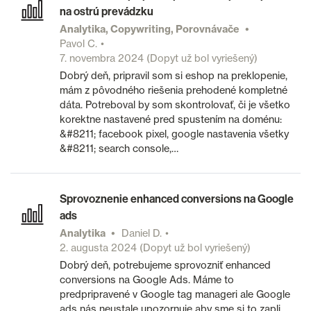
na ostrú prevádzku
Analytika, Copywriting, Porovnávače
Pavol C.
7. novembra 2024
(Dopyt už bol vyriešený)
Dobrý deň, pripravil som si eshop na preklopenie,
mám z pôvodného riešenia prehodené kompletné
dáta. Potreboval by som skontrolovať, či je všetko
korektne nastavené pred spustením na doménu:
&#8211; facebook pixel, google nastavenia všetky
&#8211; search console,…
Sprovoznenie enhanced conversions na Google
ads
Analytika
Daniel D.
2. augusta 2024
(Dopyt už bol vyriešený)
Dobrý deň, potrebujeme sprovozniť enhanced
conversions na Google Ads. Máme to
predpripravené v Google tag manageri ale Google
ads nás neustale upozornuje aby sme si to zapli.