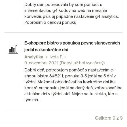
Dobry den potrebovala by som pomoct s
imlementaciou g4 kodov na web na meranie
konverzii, plus aj pripadne nastavenie g4 analytics.
Poprosim o cenovu ponuku
E-shop pre bistro s ponukou pevne stanovených
jedál na konkrétne dni
Analytika
Iveta P.
9. novembra 2021
(Dopyt už bol vyriešený)
Dobrý deň, potrebujem pomôcť s nastavením e-
shopu bistra &#8211; ponuka 3-5 jedál na 5 dní v
týždni. Možnosť objednávať na konkrétne dni iba
konkrétnu ponuku jedál na daný deň, zobrazovať iba
aktuálne dni v týždni atď. Nájde sa tu niekto, kto s
tým má…
Celkom 9 z 9