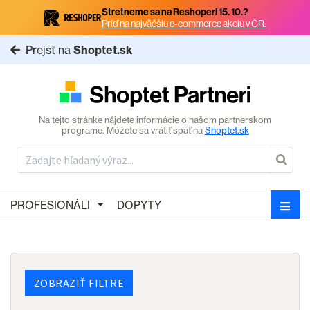
Stretneme sa na Reshoperi 15. 10.?
Príď na najväčšiu e-commerce akciu v ČR.
Prejsť na
Shoptet.sk
Na tejto stránke nájdete informácie o našom partnerskom
programe. Môžete sa vrátiť späť na
Shoptet.sk
PROFESIONÁLI
DOPYTY
ZOBRAZIŤ FILTRE