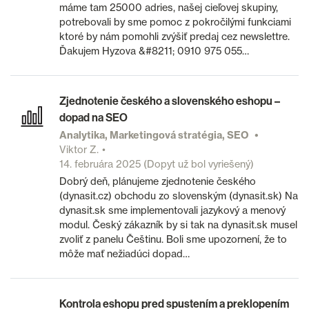
máme tam 25000 adries, našej cieľovej skupiny,
potrebovali by sme pomoc z pokročilými funkciami
ktoré by nám pomohli zvýšiť predaj cez newslettre.
Ďakujem Hyzova &#8211; 0910 975 055…
Zjednotenie českého a slovenského eshopu –
dopad na SEO
Analytika, Marketingová stratégia, SEO
Viktor Z.
14. februára 2025
(Dopyt už bol vyriešený)
Dobrý deň, plánujeme zjednotenie českého
(dynasit.cz) obchodu zo slovenským (dynasit.sk) Na
dynasit.sk sme implementovali jazykový a menový
modul. Český zákazník by si tak na dynasit.sk musel
zvoliť z panelu Češtinu. Boli sme upozornení, že to
môže mať nežiadúci dopad…
Kontrola eshopu pred spustením a preklopením