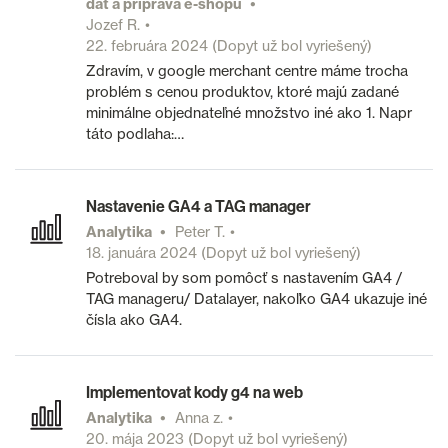
dát a príprava e-shopu
Jozef R.
22. februára 2024
(Dopyt už bol vyriešený)
Zdravím, v google merchant centre máme trocha
problém s cenou produktov, ktoré majú zadané
minimálne objednateľné množstvo iné ako 1. Napr
táto podlaha:…
Nastavenie GA4 a TAG manager
Analytika
Peter T.
18. januára 2024
(Dopyt už bol vyriešený)
Potreboval by som pomôcť s nastavením GA4 /
TAG manageru/ Datalayer, nakoľko GA4 ukazuje iné
čísla ako GA4.
Implementovat kody g4 na web
Analytika
Anna z.
20. mája 2023
(Dopyt už bol vyriešený)